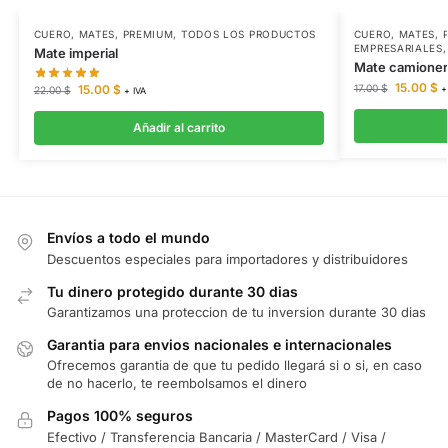
CUERO
,
MATES
,
PREMIUM
,
TODOS LOS PRODUCTOS
CUERO
,
MATES
,
EMPRESARIALES
Mate imperial
Mate camionero
15.00
$
15.00
$
17.00
$
+
22.00
$
+ IVA
Añadir al carrito
Envíos a todo el mundo
Descuentos especiales para importadores y distribuidores
Tu dinero protegido durante 30 dias
Garantizamos una proteccion de tu inversion durante 30 dias
Garantia para envios nacionales e internacionales
Ofrecemos garantia de que tu pedido llegará si o si, en caso
de no hacerlo, te reembolsamos el dinero
Pagos 100% seguros
Efectivo / Transferencia Bancaria / MasterCard / Visa /