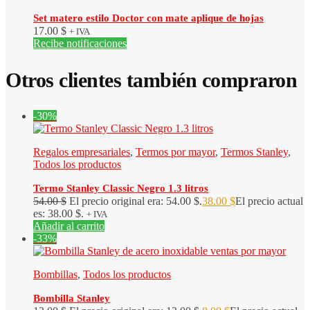
Set matero estilo Doctor con mate aplique de hojas
17.00
$
+ IVA
Recibe notificaciones
Otros clientes también compraron
-30%
Regalos empresariales
,
Termos por mayor
,
Termos Stanley
,
Todos los productos
Termo Stanley Classic Negro 1.3 litros
54.00
$
El precio original era: 54.00 $.
38.00
$
El precio actual
es: 38.00 $.
+ IVA
Añadir al carrito
-33%
Bombillas
,
Todos los productos
Bombilla Stanley