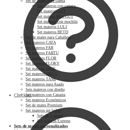
Set de mates para Dama
Set materos con cartera
Set materos GUT
Set matero Mini GUT
Set materos con mochila
Set materos LULI
Set materos BETD
Set de mates para Caballero
Set materos CATA
Set materos FAR
Set materos FARTU
Set materos FLOR
Set materos FLOKY
Set materos JACK
Set materos MELU
Set materos TAMI
Set materos para Asado
Sets materos con diseño
Checkout
Set materos con Canasta
Set materos Económicos
Set de mates Premium
Set materos sin bolso
Sets de 3 piezas
Set materos Express
Sets de mates personalizados