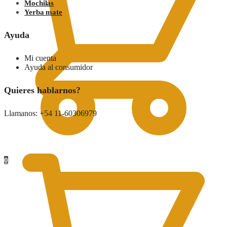
Mochilas
Yerba mate
Ayuda
Mi cuenta
Ayuda al consumidor
Quieres hablarnos?
Llamanos: +54 11-60306979
0.00
$
0