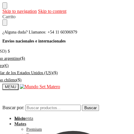
Skip to navigation
Skip to content
Carrito
¿Alguna duda? Llamanos: +54 11 60306979
Envios nacionales e internacionales
USD)
$
so argentino
($)
ro
(€)
lar de los Estados Unidos (US)
($)
so chileno
($)
MENU
Buscar por:
Buscar por:
Buscar
Buscar
Mi cuenta
Inicio
Mates
Premium