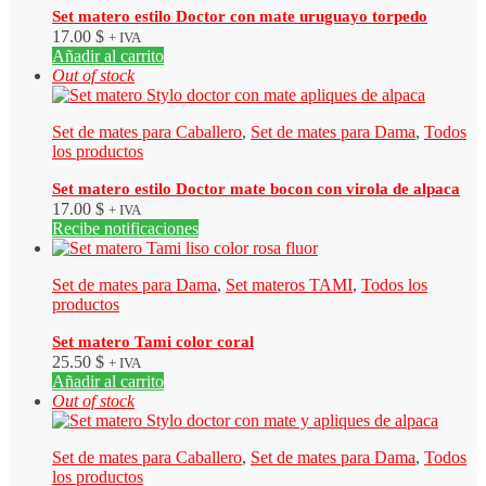
Set matero estilo Doctor con mate uruguayo torpedo
17.00
$
+ IVA
Añadir al carrito
Out of stock
Set de mates para Caballero
,
Set de mates para Dama
,
Todos
los productos
Set matero estilo Doctor mate bocon con virola de alpaca
17.00
$
+ IVA
Recibe notificaciones
Set de mates para Dama
,
Set materos TAMI
,
Todos los
productos
Set matero Tami color coral
25.50
$
+ IVA
Añadir al carrito
Out of stock
Set de mates para Caballero
,
Set de mates para Dama
,
Todos
los productos