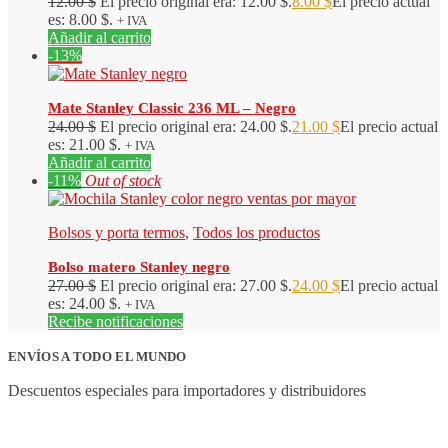
12.00
$
El precio original era: 12.00 $.
8.00
$
El precio actual
es: 8.00 $.
+ IVA
Añadir al carrito
-13%
Mate Stanley Classic 236 ML – Negro
24.00
$
El precio original era: 24.00 $.
21.00
$
El precio actual
es: 21.00 $.
+ IVA
Añadir al carrito
-11%
Out of stock
Bolsos y porta termos
,
Todos los productos
Bolso matero Stanley negro
27.00
$
El precio original era: 27.00 $.
24.00
$
El precio actual
es: 24.00 $.
+ IVA
Recibe notificaciones
ENVÍOS A TODO EL MUNDO
Descuentos especiales para importadores y distribuidores