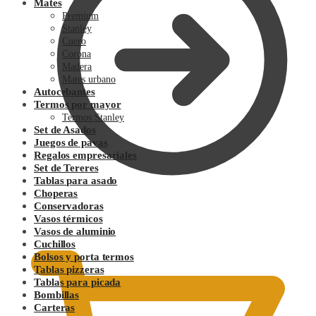
Mates
Premium
Stanley
Cuero
Corona
Madera
Mates urbano
Autocebantes
Termos por mayor
Termos Stanley
Set de Asados
Juegos de pavas
Regalos empresariales
Set de Tereres
Tablas para asado
Choperas
Conservadoras
0.00
$
Vasos térmicos
Vasos de aluminio
Cuchillos
Bolsos y porta termos
Tablas pizzeras
Tablas para picada
Bombillas
Carteras