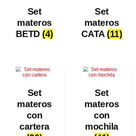
Set
Set
materos
materos
BETD
(4)
CATA
(11)
Set
Set
materos
materos
con
con
cartera
mochila