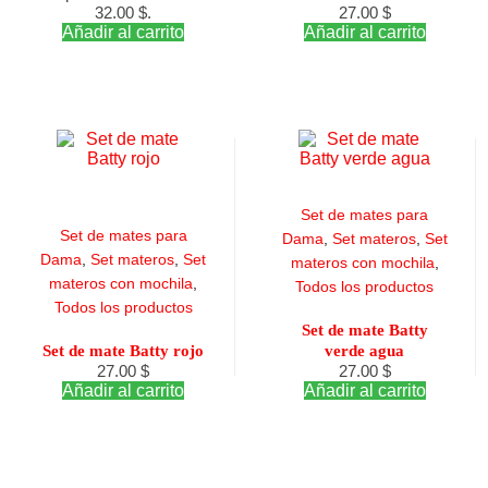
32.00 $.
27.00
$
Añadir al carrito
Añadir al carrito
Set de mates para
Set de mates para
Dama
,
Set materos
,
Set
Dama
,
Set materos
,
Set
materos con mochila
,
materos con mochila
,
Todos los productos
Todos los productos
Set de mate Batty
Set de mate Batty rojo
verde agua
27.00
$
27.00
$
Añadir al carrito
Añadir al carrito