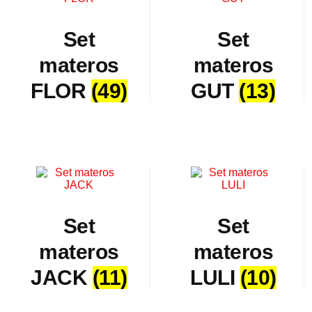
Set
Set
materos
materos
FLOR
(49)
GUT
(13)
Set
Set
materos
materos
JACK
(11)
LULI
(10)