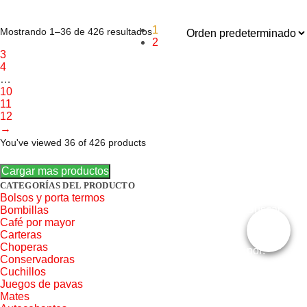
1
Mostrando 1–36 de 426 resultados
2
3
4
…
10
11
12
→
You've viewed
36
of 426 products
Cargar mas productos
CATEGORÍAS DEL PRODUCTO
Bolsos y porta termos
Buscar
Bombillas
Café por mayor
Carteras
Choperas
por:
Conservadoras
Cuchillos
Juegos de pavas
Mates