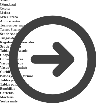
Stanley
Checkout
Cuero
Corona
Madera
Mates urbano
Autocebantes
Termos por mayor
Termos Stanley
Set de Asados
Juegos de pavas
Regalos empresariales
Set de Tereres
Tablas para asado
Choperas
Conservadoras
Vasos térmicos
Vasos de aluminio
Cuchillos
Bolsos y porta termos
Tablas pizzeras
Tablas para picada
Bombillas
Carteras
Mochilas
Yerba mate