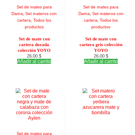
Set de mates para
Set de mates para
Dama
,
Set materos con
Dama
,
Set materos con
cartera
,
Todos los
cartera
,
Todos los
productos
productos
Set de mate con
Set de mate con
cartera dorada
cartera gris colección
colección YOYO
YOYO
26.00
$
26.00
$
Añadir al carrito
Añadir al carrito
Set de mates para