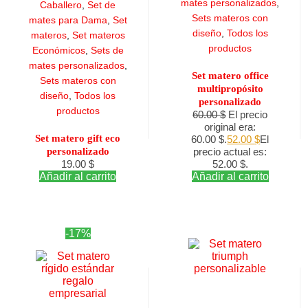
mates personalizados
,
Caballero
,
Set de
Sets materos con
mates para Dama
,
Set
diseño
,
Todos los
materos
,
Set materos
productos
Económicos
,
Sets de
mates personalizados
,
Set matero office
Sets materos con
multipropósito
diseño
,
Todos los
personalizado
productos
60.00
$
El precio
original era:
Set matero gift eco
60.00 $.
52.00
$
El
personalizado
precio actual es:
19.00
$
52.00 $.
Añadir al carrito
Añadir al carrito
-17%