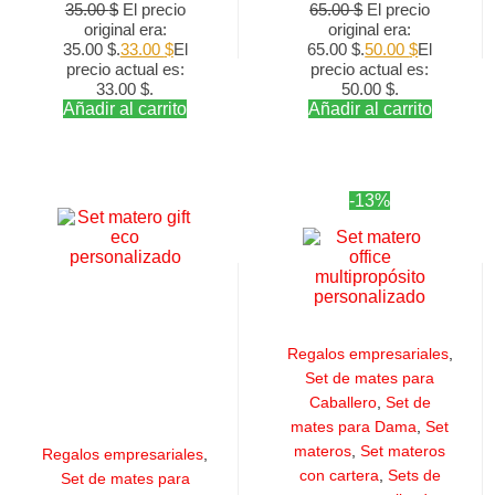
35.00
$
El precio
65.00
$
El precio
original era:
original era:
35.00 $.
33.00
$
El
65.00 $.
50.00
$
El
precio actual es:
precio actual es:
33.00 $.
50.00 $.
Añadir al carrito
Añadir al carrito
-13%
Regalos empresariales
,
Set de mates para
Caballero
,
Set de
mates para Dama
,
Set
materos
,
Set materos
Regalos empresariales
,
con cartera
,
Sets de
Set de mates para