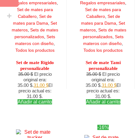
Regalos empresariales
,
Regalos empresariales
,
Set de mates para
Set de mates para
Caballero
,
Set de
Caballero
,
Set de
mates para Dama
,
Set
mates para Dama
,
Set
materos
,
Sets de mates
materos
,
Sets de mates
personalizados
,
Sets
personalizados
,
Sets
materos con diseño
,
materos con diseño
,
Todos los productos
Todos los productos
Set de mate Rígido
Set de mate Tami
personalizable
personalizable
35.00
$
El precio
35.00
$
El precio
original era:
original era:
35.00 $.
31.00
$
El
35.00 $.
31.00
$
El
precio actual es:
precio actual es:
31.00 $.
31.00 $.
Añadir al carrito
Añadir al carrito
-16%