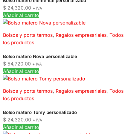
Bolso matero elemental personalizado
$
24,320.00
+ IVA
Añadir al carrito
Bolsos y porta termos
,
Regalos empresariales
,
Todos
los productos
Bolso matero Nova personalizable
$
54,720.00
+ IVA
Añadir al carrito
Bolsos y porta termos
,
Regalos empresariales
,
Todos
los productos
Bolso matero Tomy personalizado
$
24,320.00
+ IVA
Añadir al carrito