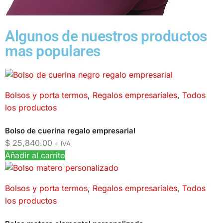
Algunos de nuestros productos
mas populares
Bolsos y porta termos
,
Regalos empresariales
,
Todos
los productos
Bolso de cuerina regalo empresarial
$
25,840.00
+ IVA
Añadir al carrito
Bolsos y porta termos
,
Regalos empresariales
,
Todos
los productos