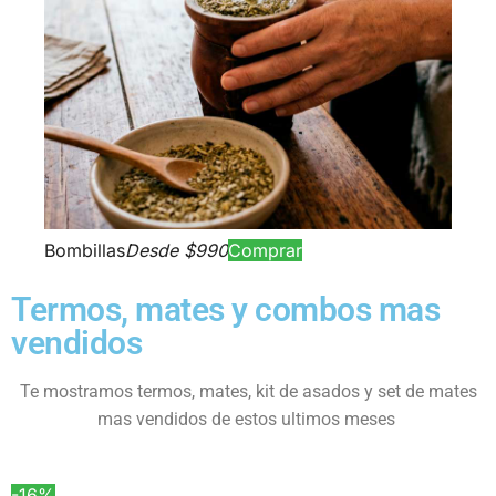
Bombillas
Desde $990
Comprar
Termos, mates y combos mas
vendidos
Te mostramos termos, mates, kit de asados y set de mates
mas vendidos de estos ultimos meses
-16%