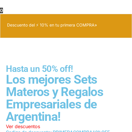
0
Descuento del ⚡ 10% en tu primera COMPRA»
Hasta un 50% off!
Los mejores Sets
Materos y Regalos
Empresariales de
Argentina!
Ver descuentos