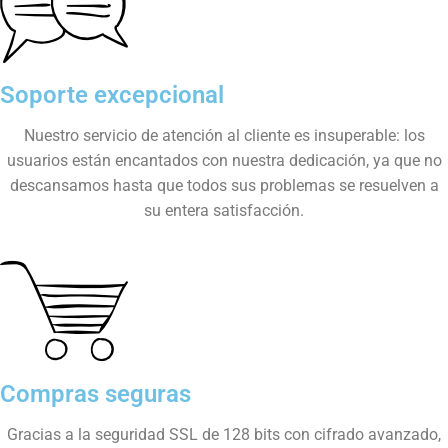
Soporte excepcional
Nuestro servicio de atención al cliente es insuperable: los
usuarios están encantados con nuestra dedicación, ya que no
descansamos hasta que todos sus problemas se resuelven a
su entera satisfacción.
Compras seguras
Gracias a la seguridad SSL de 128 bits con cifrado avanzado,