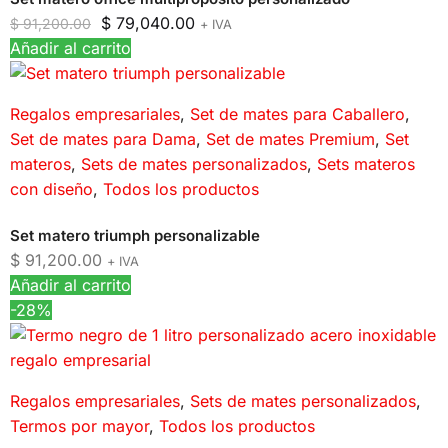
$
79,040.00
$
91,200.00
+ IVA
Añadir al carrito
Regalos empresariales
,
Set de mates para Caballero
,
Set de mates para Dama
,
Set de mates Premium
,
Set
materos
,
Sets de mates personalizados
,
Sets materos
con diseño
,
Todos los productos
Set matero triumph personalizable
$
91,200.00
+ IVA
Añadir al carrito
-28%
Regalos empresariales
,
Sets de mates personalizados
,
Termos por mayor
,
Todos los productos