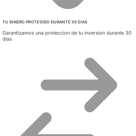
TU DINERO PROTEGIDO DURANTE 30 DIAS
Garantizamos una proteccion de tu inversion durante 30
dias