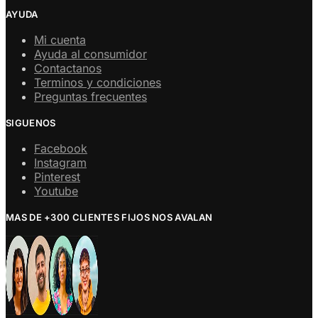
AYUDA
Mi cuenta
Ayuda al consumidor
Contactanos
Terminos y condiciones
Preguntas frecuentes
SIGUENOS
Facebook
Instagram
Pinterest
Youtube
MAS DE +300 CLIENTES FIJOS NOS AVALAN