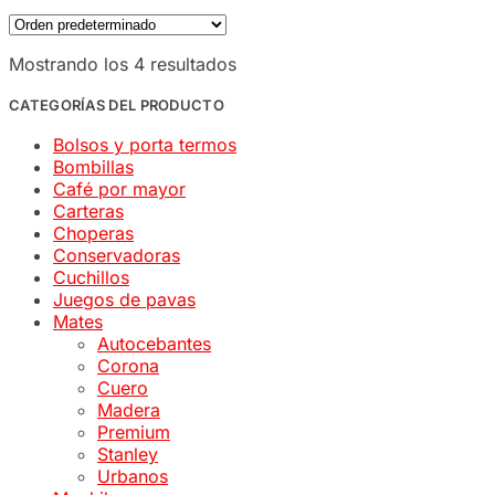
Mostrando los 4 resultados
CATEGORÍAS DEL PRODUCTO
Bolsos y porta termos
Bombillas
Café por mayor
Carteras
Choperas
Conservadoras
Cuchillos
Juegos de pavas
Mates
Autocebantes
Corona
Cuero
Madera
Premium
Stanley
Urbanos