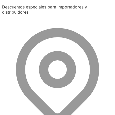
Descuentos especiales para importadores y
distribuidores