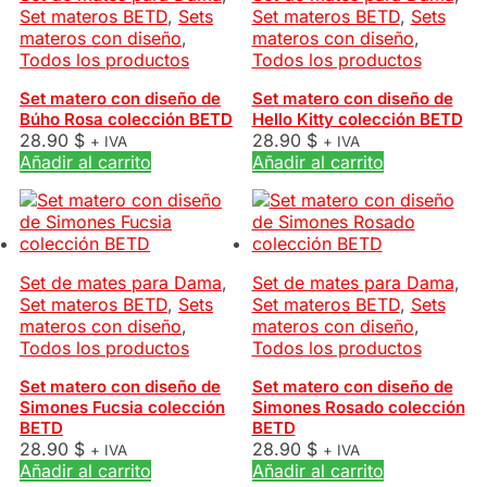
Set materos BETD
,
Sets
Set materos BETD
,
Sets
materos con diseño
,
materos con diseño
,
Todos los productos
Todos los productos
Set matero con diseño de
Set matero con diseño de
Búho Rosa colección BETD
Hello Kitty colección BETD
28.90
$
28.90
$
+ IVA
+ IVA
Añadir al carrito
Añadir al carrito
Set de mates para Dama
,
Set de mates para Dama
,
Set materos BETD
,
Sets
Set materos BETD
,
Sets
materos con diseño
,
materos con diseño
,
Todos los productos
Todos los productos
Set matero con diseño de
Set matero con diseño de
Simones Fucsia colección
Simones Rosado colección
BETD
BETD
28.90
$
28.90
$
+ IVA
+ IVA
Añadir al carrito
Añadir al carrito