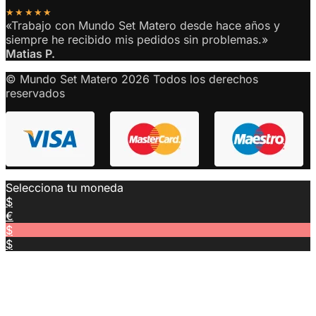
★★★★★
«Trabajo con Mundo Set Matero desde hace años y
siempre he recibido mis pedidos sin problemas.»
Matias P.
© Mundo Set Matero 2026 Todos los derechos
reservados
Selecciona tu moneda
$
€
$
$