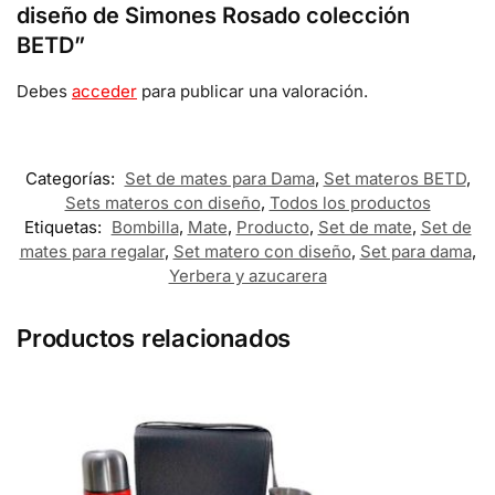
diseño de Simones Rosado colección
BETD”
Debes
acceder
para publicar una valoración.
Categorías:
Set de mates para Dama
,
Set materos BETD
,
Sets materos con diseño
,
Todos los productos
Etiquetas:
Bombilla
,
Mate
,
Producto
,
Set de mate
,
Set de
mates para regalar
,
Set matero con diseño
,
Set para dama
,
Yerbera y azucarera
Productos relacionados