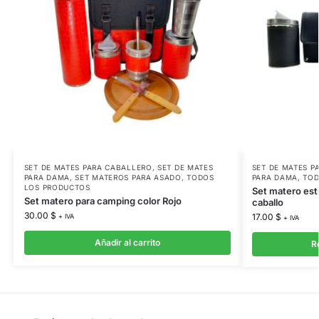
SET DE MATES PARA CABALLERO
,
SET DE MATES
SET DE MATES P
PARA DAMA
,
SET MATEROS PARA ASADO
,
TODOS
PARA DAMA
,
TOD
LOS PRODUCTOS
Set matero est
Set matero para camping color Rojo
caballo
30.00
$
17.00
$
+ IVA
+ IVA
Añadir al carrito
R