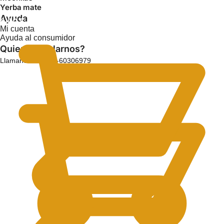
Yerba mate
Ayuda
0.00
$
Mi cuenta
Ayuda al consumidor
Quieres hablarnos?
Llamanos: +54 11-60306979
0.00
$