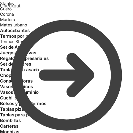
Stanley
Checkout
Cuero
Corona
Madera
Mates urbano
Autocebantes
Termos por mayor
Termos Stanley
Set de Asados
Juegos de pavas
Regalos empresariales
Set de Tereres
Tablas para asado
Choperas
Conservadoras
Vasos térmicos
Vasos de aluminio
Cuchillos
Bolsos y porta termos
Tablas pizzeras
Tablas para picada
Bombillas
Carteras
Mochilas