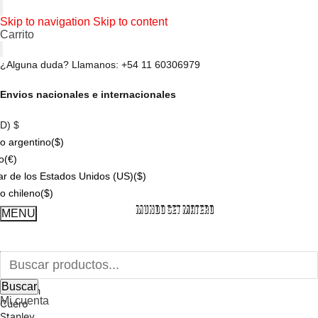
Skip to navigation
Skip to content
Carrito
¿Alguna duda? Llamanos: +54 11 60306979
Envios nacionales e internacionales
SD)
$
o argentino
($)
o
(€)
ar de los Estados Unidos (US)
($)
o chileno
($)
Buscar por:
MENU
Buscar
Inicio
Mates
Buscar
Premium
Mi cuenta
Cuero
Stanley