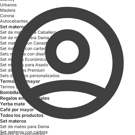
Urbanos
Madera
Corona
Autocebantes
Set materos
Set de mates para Caballero
Set de mates para Dama
Set materos con Canasta
Set materos con cartera
Sets materos con diseño
Set materos Económicos
Set materos para Asado
Set de mates Premium
Sets de mates personalizados
Termos por mayor
Termos Stanley
Bombillas
Regalos empresariales
Yerba mate
Café por mayor
Todos los productos
Set materos
Set de mates para Dama
Set materos con cartera
Ayuda al consumidor