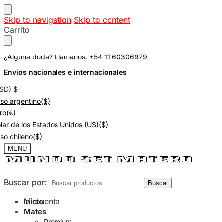
Skip to navigation
Skip to content
Carrito
¿Alguna duda? Llamanos: +54 11 60306979
Envios nacionales e internacionales
USD)
$
so argentino
($)
ro
(€)
lar de los Estados Unidos (US)
($)
so chileno
($)
MENU
Buscar por:
Buscar por:
Buscar
Buscar
Mi cuenta
Inicio
Mates
Premium