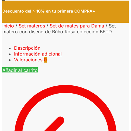
Descuento del ⚡ 10% en tu primera COMPRA»
Inicio
/
Set materos
/
Set de mates para Dama
/
Set
matero con diseño de Búho Rosa colección BETD
Descripción
Información adicional
Valoraciones
0
Añadir al carrito