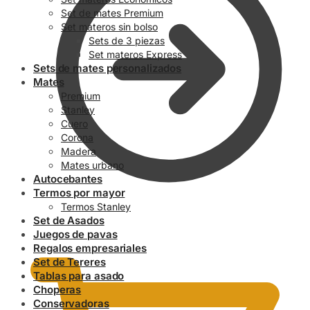
Set de mates Premium
Set materos sin bolso
Sets de 3 piezas
Set materos Express
Sets de mates personalizados
Mates
Premium
Stanley
Cuero
Corona
Madera
Mates urbano
Autocebantes
Termos por mayor
Termos Stanley
Set de Asados
0.00
$
Juegos de pavas
Regalos empresariales
Set de Tereres
Tablas para asado
Choperas
Conservadoras