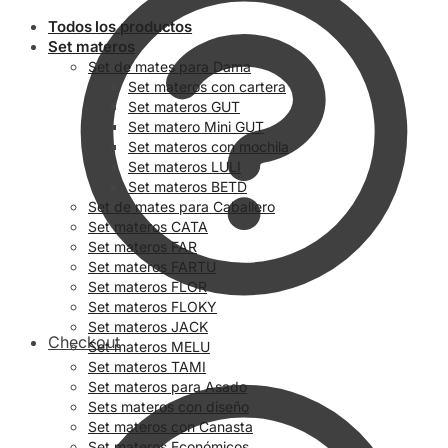
Todos los productos
Set materos
Set de mates para Dama
Set materos con cartera
Set materos GUT
Set matero Mini GUT
Set materos con mochila
Set materos LULI
Set materos BETD
Set de mates para Caballero
Set materos CATA
Set materos FAR
Set materos FARTU
Set materos FLOR
Set materos FLOKY
Set materos JACK
Checkout
Set materos MELU
Set materos TAMI
Set materos para Asado
Sets materos con diseño
Set materos con Canasta
Set materos Económicos