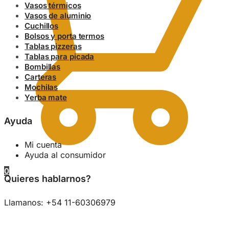
Vasos térmicos
Vasos de aluminio
Cuchillos
Bolsos y porta termos
Tablas pizzeras
Tablas para picada
Bombillas
Carteras
Mochilas
Yerba mate
Ayuda
Mi cuenta
Ayuda al consumidor
0
Quieres hablarnos?
Llamanos: +54 11-60306979
0.00
$