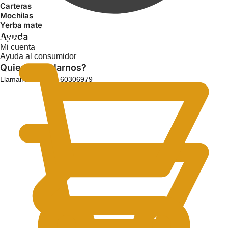
Carteras
Mochilas
Yerba mate
Ayuda
0.00
$
Mi cuenta
Ayuda al consumidor
Quieres hablarnos?
Llamanos: +54 11-60306979
0.00
$