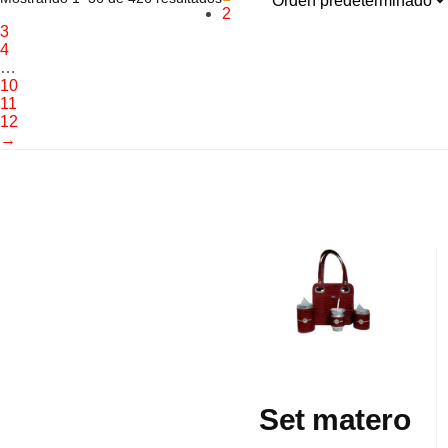
2
3
4
…
10
11
12
→
Set matero