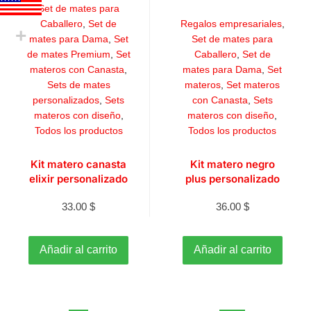
Set de mates para
Caballero
,
Set de
Regalos empresariales
,
mates para Dama
,
Set
Set de mates para
de mates Premium
,
Set
Caballero
,
Set de
materos con Canasta
,
mates para Dama
,
Set
Sets de mates
materos
,
Set materos
personalizados
,
Sets
con Canasta
,
Sets
materos con diseño
,
materos con diseño
,
Todos los productos
Todos los productos
Kit matero canasta
Kit matero negro
elixir personalizado
plus personalizado
33.00
$
36.00
$
Añadir al carrito
Añadir al carrito