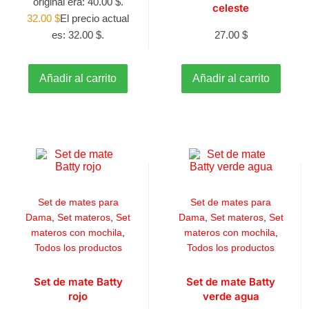
original era: 40.00 $.
celeste
32.00
$
El precio actual
es: 32.00 $.
27.00
$
Añadir al carrito
Añadir al carrito
Set de mates para
Set de mates para
Dama
,
Set materos
,
Set
Dama
,
Set materos
,
Set
materos con mochila
,
materos con mochila
,
Todos los productos
Todos los productos
Set de mate Batty
Set de mate Batty
rojo
verde agua