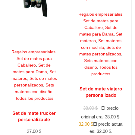
Regalos empresariales
,
Set de mates para
Caballero
,
Set de
mates para Dama
,
Set
materos
,
Set materos
con mochila
,
Sets de
Regalos empresariales
,
mates personalizados
,
Set de mates para
Sets materos con
Caballero
,
Set de
diseño
,
Todos los
mates para Dama
,
Set
productos
materos
,
Sets de mates
personalizados
,
Sets
Set de mate viajero
materos con diseño
,
personalizado
Todos los productos
38.00
$
El precio
Set de mate trucker
original era: 38.00 $.
personalizable
32.00
$
El precio actual
27.00
$
es: 32.00 $.