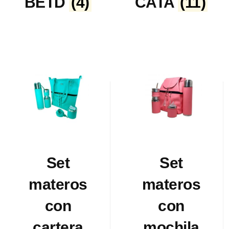
BETD
(4)
CATA
(11)
Set
Set
materos
materos
con
con
cartera
mochila