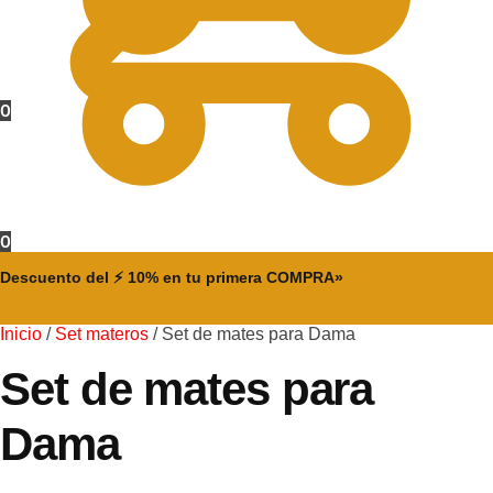
0
0
Descuento del ⚡ 10% en tu primera COMPRA»
Inicio
/
Set materos
/
Set de mates para Dama
Set de mates para
Dama