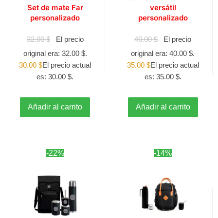
Set de mate Far
versátil
personalizado
personalizado
32.00
$
El precio
40.00
$
El precio
original era: 32.00 $.
original era: 40.00 $.
30.00
$
El precio actual
35.00
$
El precio actual
es: 30.00 $.
es: 35.00 $.
Añadir al carrito
Añadir al carrito
-22%
-14%