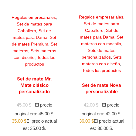
Regalos empresariales
,
Regalos empresariales
,
Set de mates para
Set de mates para
Caballero
,
Set de
Caballero
,
Set de
mates para Dama
,
Set
mates para Dama
,
Set
materos con mochila
,
de mates Premium
,
Set
Sets de mates
materos
,
Sets materos
personalizados
,
Sets
con diseño
,
Todos los
materos con diseño
,
productos
Todos los productos
Set de mate Mr.
Mate clásico
Set de mate Nova
personalizado
personalizable
45.00
$
El precio
42.00
$
El precio
original era: 45.00 $.
original era: 42.00 $.
35.00
$
El precio actual
36.00
$
El precio actual
es: 35.00 $.
es: 36.00 $.