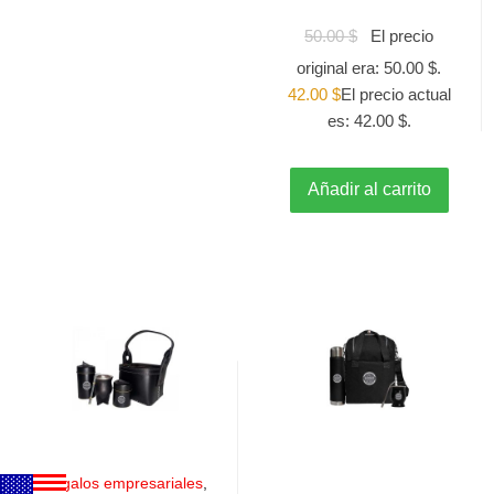
50.00
$
El precio
original era: 50.00 $.
42.00
$
El precio actual
es: 42.00 $.
Añadir al carrito
Regalos empresariales
,