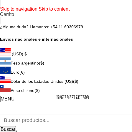
Skip to navigation
Skip to content
Carrito
¿Alguna duda? Llamanos: +54 11 60306979
Envios nacionales e internacionales
(USD)
$
Peso argentino
($)
Euro
(€)
Dólar de los Estados Unidos (US)
($)
Peso chileno
($)
Buscar por:
MENU
Buscar
Inicio
Mates
Buscar
Premium