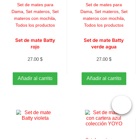
Set de mates para
Set de mates para
Dama
,
Set materos
,
Set
Dama
,
Set materos
,
Set
materos con mochila
,
materos con mochila
,
Todos los productos
Todos los productos
Set de mate Batty
Set de mate Batty
rojo
verde agua
27.00
$
27.00
$
Añadir al carrito
Añadir al carrito
Bu
sc