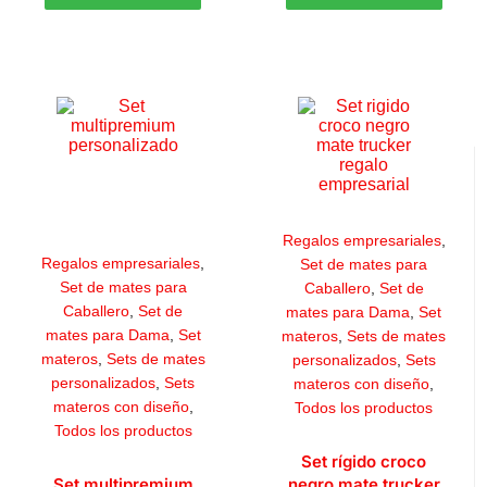
Regalos empresariales
,
Regalos empresariales
,
Set de mates para
Set de mates para
Caballero
,
Set de
Caballero
,
Set de
mates para Dama
,
Set
mates para Dama
,
Set
materos
,
Sets de mates
materos
,
Sets de mates
personalizados
,
Sets
personalizados
,
Sets
materos con diseño
,
materos con diseño
,
Todos los productos
Todos los productos
Set rígido croco
Set multipremium
negro mate trucker