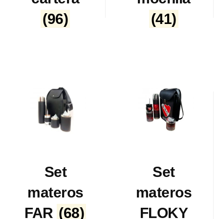
(96)
(41)
Set
Set
materos
materos
FAR
(68)
FLOKY