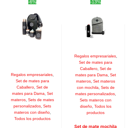
-6%
-13%
Regalos empresariales
,
Set de mates para
Caballero
,
Set de
Regalos empresariales
,
mates para Dama
,
Set
Set de mates para
materos
,
Set materos
Caballero
,
Set de
con mochila
,
Sets de
mates para Dama
,
Set
mates personalizados
,
materos
,
Sets de mates
Sets materos con
personalizados
,
Sets
diseño
,
Todos los
materos con diseño
,
productos
Todos los productos
Set de mate mochila