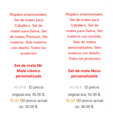
Regalos empresariales
,
Regalos empresariales
,
Set de mates para
Set de mates para
Caballero
,
Set de
Caballero
,
Set de
mates para Dama
,
Set
mates para Dama
,
Set
materos con mochila
,
de mates Premium
,
Set
Sets de mates
materos
,
Sets materos
personalizados
,
Sets
con diseño
,
Todos los
materos con diseño
,
productos
Todos los productos
Set de mate Mr.
Mate clásico
Set de mate Nova
personalizado
personalizable
45.00
$
El precio
42.00
$
El precio
original era: 45.00 $.
original era: 42.00 $.
35.00
$
El precio actual
36.00
$
El precio actual
es: 35.00 $.
es: 36.00 $.