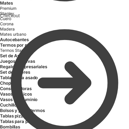
Mates
Premium
Stanley
Checkout
Cuero
Corona
Madera
Mates urbano
Autocebantes
Termos por mayor
Termos Stanley
Set de Asados
Juegos de pavas
Regalos empresariales
Set de Tereres
Tablas para asado
Choperas
Conservadoras
Vasos térmicos
Vasos de aluminio
Cuchillos
Bolsos y porta termos
Tablas pizzeras
Tablas para picada
Bombillas