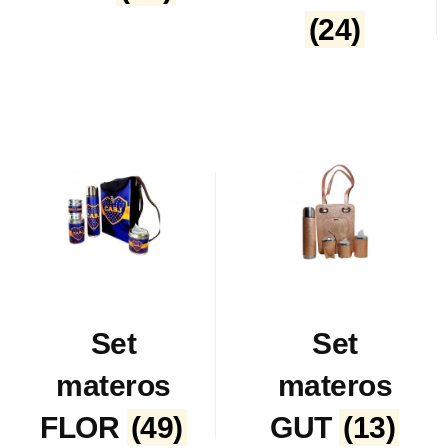
(24)
Set
Set
materos
materos
FLOR
(49)
GUT
(13)