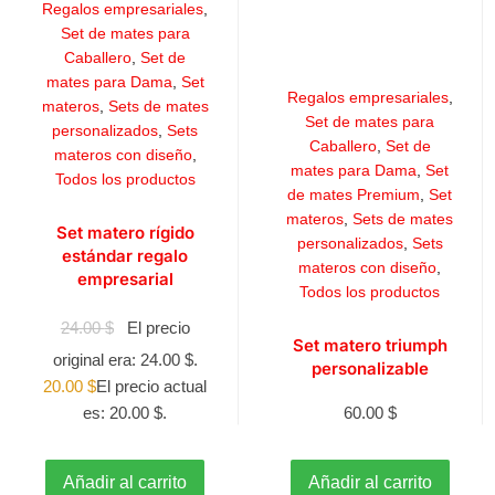
Regalos empresariales
,
Set de mates para
Caballero
,
Set de
mates para Dama
,
Set
Regalos empresariales
,
materos
,
Sets de mates
Set de mates para
personalizados
,
Sets
Caballero
,
Set de
materos con diseño
,
mates para Dama
,
Set
Todos los productos
de mates Premium
,
Set
materos
,
Sets de mates
Set matero rígido
personalizados
,
Sets
estándar regalo
materos con diseño
,
empresarial
Todos los productos
24.00
$
El precio
Set matero triumph
original era: 24.00 $.
personalizable
20.00
$
El precio actual
es: 20.00 $.
60.00
$
Añadir al carrito
Añadir al carrito