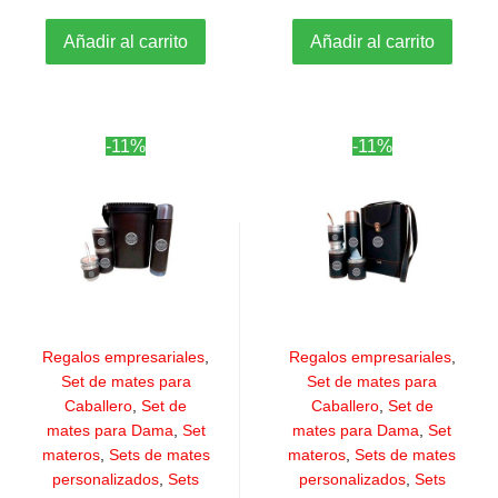
Añadir al carrito
Añadir al carrito
-11%
-11%
Regalos empresariales
,
Regalos empresariales
,
Set de mates para
Set de mates para
Caballero
,
Set de
Caballero
,
Set de
mates para Dama
,
Set
mates para Dama
,
Set
materos
,
Sets de mates
materos
,
Sets de mates
personalizados
,
Sets
personalizados
,
Sets