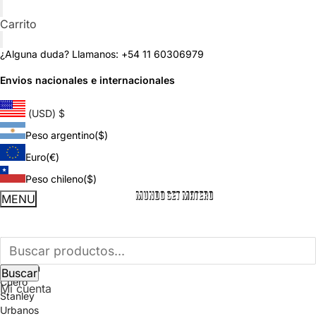
Skip
Skip
Carrito
to
to
navigation
content
¿Alguna duda? Llamanos: +54 11 60306979
Envios nacionales e internacionales
(USD)
$
Peso argentino
($)
Euro
(€)
Peso chileno
($)
Buscar
MENU
por:
Buscar
Inicio
Mates
Buscar
Premium
Buscar
Cuero
Mi cuenta
Stanley
por:
Urbanos