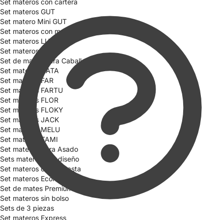
Set materos con cartera
Set materos GUT
Set matero Mini GUT
Set materos con mochila
Set materos LULI
Set materos BETD
Set de mates para Caballero
Set materos CATA
Set materos FAR
Set materos FARTU
Set materos FLOR
Set materos FLOKY
Set materos JACK
Set materos MELU
Set materos TAMI
Set materos para Asado
Sets materos con diseño
Set materos con Canasta
Set materos Económicos
Set de mates Premium
Set materos sin bolso
Sets de 3 piezas
Set materos Express