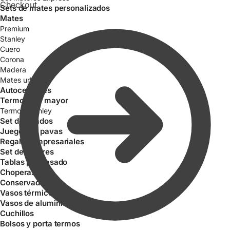
Checkout
Sets de mates personalizados
Mates
Premium
Stanley
Cuero
Corona
Madera
Mates urbano
Autocebantes
Termos por mayor
Termos Stanley
Set de Asados
Juegos de pavas
Regalos empresariales
Set de Tereres
Tablas para asado
Choperas
Conservadoras
Vasos térmicos
Vasos de aluminio
Cuchillos
Bolsos y porta termos