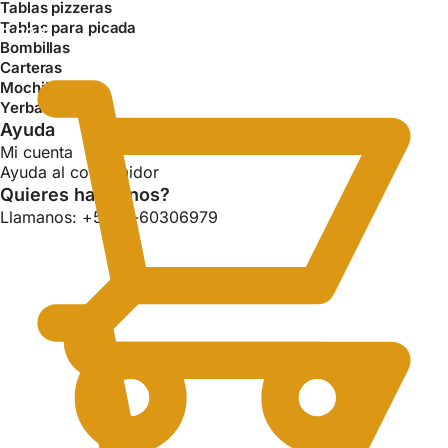
Tablas pizzeras
Tablas para picada
0.00
$
Bombillas
Carteras
Mochilas
Yerba mate
Ayuda
Mi cuenta
Ayuda al consumidor
Quieres hablarnos?
Llamanos: +54 11-60306979
0.00
$