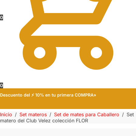
0
0
Descuento del ⚡ 10% en tu primera COMPRA»
Inicio
/
Set materos
/
Set de mates para Caballero
/
Set
matero del Club Velez colección FLOR