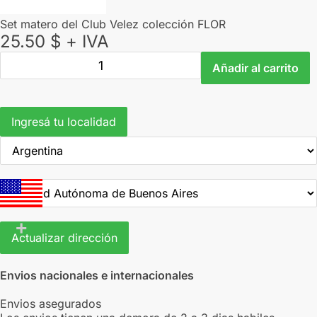
Set matero del Club Velez colección FLOR
25.50
$
+ IVA
Set
Añadir al carrito
matero
del
Club
Velez
Ingresá tu localidad
colección
FLOR
cantidad
Actualizar dirección
Envios nacionales e internacionales
Envios asegurados