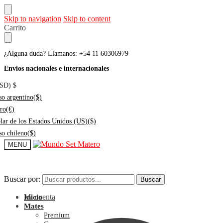
Skip to navigation
Skip to content
Carrito
¿Alguna duda? Llamanos: +54 11 60306979
Envios nacionales e internacionales
USD)
$
so argentino
($)
ro
(€)
lar de los Estados Unidos (US)
($)
so chileno
($)
MENU
Buscar por:
Buscar por:
Buscar
Buscar
Mi cuenta
Inicio
Mates
Premium