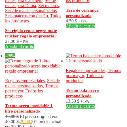
mates para Caballero
,
Set de
los productos
mates para Dama
,
Set materos
,
Taza de cerámica
Sets de mates personalizados
,
Sets materos con diseño
,
Todos
personalizada
los productos
4.50
$
+ IVA
Añadir al carrito
Set rígido croco negro mate
trucker regalo empresarial
27.00
$
+ IVA
Añadir al carrito
-28%
Regalos empresariales
,
Termos
por mayor
,
Todos los
Regalos empresariales
,
Sets de
productos
mates personalizados
,
Termos
Termo bala acero
por mayor
,
Todos los
productos
personalizado
13.50
$
+ IVA
Termo acero inoxidable 1
Añadir al carrito
litro personalizado
40.00
$
El precio original era:
40.00 $.
29.00
$
El precio actual
es: 29.00 $.
+ IVA