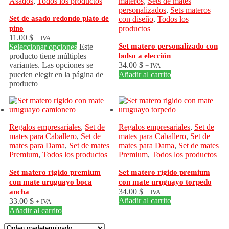
Asados
,
Todos los productos
materos
,
Sets de mates
personalizados
,
Sets materos
Set de asado redondo plato de
con diseño
,
Todos los
pino
productos
11.00
$
+ IVA
Set matero personalizado con
Seleccionar opciones
Este
producto tiene múltiples
bolso a elección
variantes. Las opciones se
34.00
$
+ IVA
pueden elegir en la página de
Añadir al carrito
producto
Regalos empresariales
,
Set de
Regalos empresariales
,
Set de
mates para Caballero
,
Set de
mates para Caballero
,
Set de
mates para Dama
,
Set de mates
mates para Dama
,
Set de mates
Premium
,
Todos los productos
Premium
,
Todos los productos
Set matero rígido premium
Set matero rígido premium
con mate uruguayo boca
con mate uruguayo torpedo
34.00
$
ancha
+ IVA
Añadir al carrito
33.00
$
+ IVA
Añadir al carrito