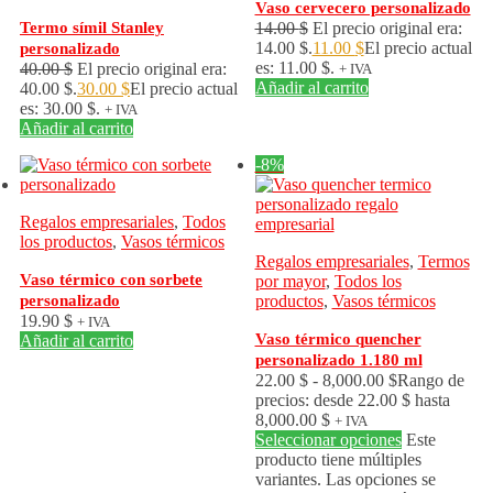
Vaso cervecero personalizado
Termo símil Stanley
14.00
$
El precio original era:
14.00 $.
11.00
$
El precio actual
personalizado
es: 11.00 $.
40.00
$
El precio original era:
+ IVA
Añadir al carrito
40.00 $.
30.00
$
El precio actual
es: 30.00 $.
+ IVA
Añadir al carrito
-8%
Regalos empresariales
,
Todos
los productos
,
Vasos térmicos
Regalos empresariales
,
Termos
Vaso térmico con sorbete
por mayor
,
Todos los
personalizado
productos
,
Vasos térmicos
19.90
$
+ IVA
Vaso térmico quencher
Añadir al carrito
personalizado 1.180 ml
22.00
$
-
8,000.00
$
Rango de
precios: desde 22.00 $ hasta
8,000.00 $
+ IVA
Seleccionar opciones
Este
producto tiene múltiples
variantes. Las opciones se