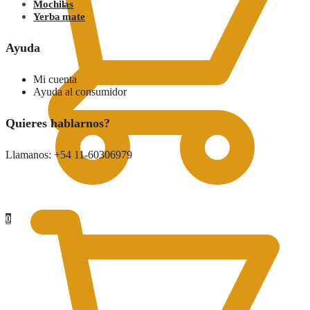
Mochilas
Yerba mate
Ayuda
Mi cuenta
Ayuda al consumidor
Quieres hablarnos?
Llamanos: +54 11-60306979
0.00
$
0