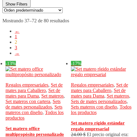
Show Filters
Mostrando 37–72 de 80 resultados
←
1
2
3
→
-13%
-17%
Regalos empresariales
,
Set de
Regalos empresariales
,
Set de
mates para Caballero
,
Set de
mates para Caballero
,
Set de
mates para Dama
,
Set materos
,
mates para Dama
,
Set materos
,
Set materos con cartera
,
Sets
Sets de mates personalizados
,
de mates personalizados
,
Sets
Sets materos con diseño
,
Todos
materos con diseño
,
Todos los
los productos
productos
Set matero rígido estándar
Set matero office
regalo empresarial
multipropósito personalizado
24.00
$
El precio original era: