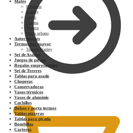
Mates
Premium
Stanley
Cuero
Corona
Madera
Mates urbano
Autocebantes
Termos por mayor
Termos Stanley
Set de Asados
Juegos de pavas
Regalos empresariales
Set de Tereres
Tablas para asado
Choperas
Conservadoras
0.00
$
Vasos térmicos
Vasos de aluminio
Cuchillos
Bolsos y porta termos
Tablas pizzeras
Tablas para picada
Bombillas
Carteras