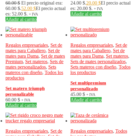
60.00
$
El precio original era:
24.00 $.
20.00
$
El precio actual
60.00 $.
52.00
$
El precio actual
es: 20.00 $.
+ IVA
es: 52.00 $.
Añadir al carrito
+ IVA
Añadir al carrito
Regalos empresariales
,
Set de
Regalos empresariales
,
Set de
mates para Caballero
,
Set de
mates para Caballero
,
Set de
mates para Dama
,
Set de mates
mates para Dama
,
Set materos
,
Premium
,
Set materos
,
Sets de
Sets de mates personalizados
,
mates personalizados
,
Sets
Sets materos con diseño
,
Todos
materos con diseño
,
Todos los
los productos
productos
Set multipremium
Set matero triumph
personalizado
personalizable
45.00
$
+ IVA
60.00
$
Añadir al carrito
+ IVA
Añadir al carrito
Regalos empresariales
,
Set de
Regalos empresariales
,
Todos