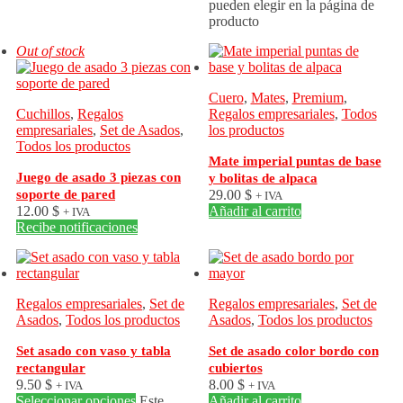
pueden elegir en la página de
producto
Out of stock
Cuero
,
Mates
,
Premium
,
Cuchillos
,
Regalos
Regalos empresariales
,
Todos
empresariales
,
Set de Asados
,
los productos
Todos los productos
Mate imperial puntas de base
Juego de asado 3 piezas con
y bolitas de alpaca
soporte de pared
29.00
$
+ IVA
12.00
$
Añadir al carrito
+ IVA
Recibe notificaciones
Regalos empresariales
,
Set de
Regalos empresariales
,
Set de
Asados
,
Todos los productos
Asados
,
Todos los productos
Set asado con vaso y tabla
Set de asado color bordo con
rectangular
cubiertos
9.50
$
8.00
$
+ IVA
+ IVA
Seleccionar opciones
Este
Añadir al carrito