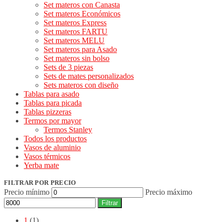
Set materos con Canasta
Set materos Económicos
Set materos Express
Set materos FARTU
Set materos MELU
Set materos para Asado
Set materos sin bolso
Sets de 3 piezas
Sets de mates personalizados
Sets materos con diseño
Tablas para asado
Tablas para picada
Tablas pizzeras
Termos por mayor
Termos Stanley
Todos los productos
Vasos de aluminio
Vasos térmicos
Yerba mate
FILTRAR POR PRECIO
Precio mínimo
Precio máximo
Filtrar
1
(1)