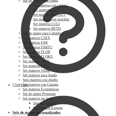
Set de mates para Dama
Set materos con cartera
Set materos GUT
Set matero Mini GUT
Set materos con mochila
Set materos LULI
Set materos BETD
Set de mates para Caballero
Set materos CATA
Set materos FAR
Set materos FARTU
Set materos FLOR
Set materos FLOKY
Set materos JACK
Set materos MELU
Set materos TAMI
Set materos para Asado
Sets materos con diseño
Checkout
Set materos con Canasta
Set materos Económicos
Set de mates Premium
Set materos sin bolso
Sets de 3 piezas
Set materos Express
Sets de mates personalizados