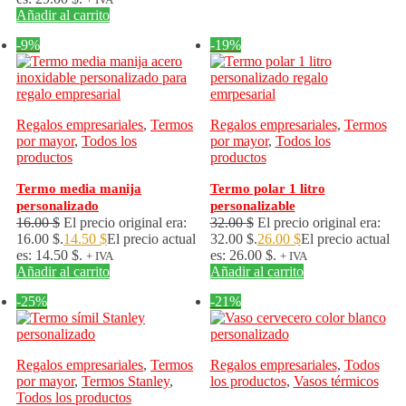
Añadir al carrito
-9%
-19%
Regalos empresariales
,
Termos
Regalos empresariales
,
Termos
por mayor
,
Todos los
por mayor
,
Todos los
productos
productos
Termo media manija
Termo polar 1 litro
personalizado
personalizable
16.00
$
El precio original era:
32.00
$
El precio original era:
16.00 $.
14.50
$
El precio actual
32.00 $.
26.00
$
El precio actual
es: 14.50 $.
es: 26.00 $.
+ IVA
+ IVA
Añadir al carrito
Añadir al carrito
-25%
-21%
Regalos empresariales
,
Termos
Regalos empresariales
,
Todos
por mayor
,
Termos Stanley
,
los productos
,
Vasos térmicos
Todos los productos