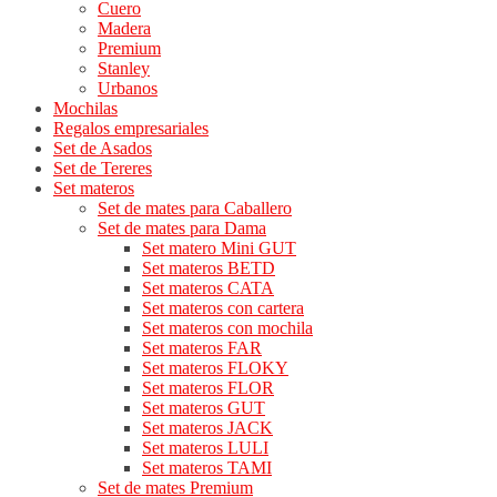
Cuero
Madera
Premium
Stanley
Urbanos
Mochilas
Regalos empresariales
Set de Asados
Set de Tereres
Set materos
Set de mates para Caballero
Set de mates para Dama
Set matero Mini GUT
Set materos BETD
Set materos CATA
Set materos con cartera
Set materos con mochila
Set materos FAR
Set materos FLOKY
Set materos FLOR
Set materos GUT
Set materos JACK
Set materos LULI
Set materos TAMI
Set de mates Premium