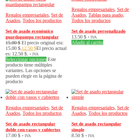
Regalos empresariales
,
Set de
Regalos empresariales
,
Set de
Asados
,
Tablas para asado
,
Asados
,
Todos los productos
Todos los productos
Set de asado económico
Set de asado personalizado
13.50
$
guardapampa rectangular
+ IVA
Añadir al carrito
15.00
$
El precio original era:
15.00 $.
12.50
$
El precio actual
es: 12.50 $.
+ IVA
Seleccionar opciones
Este
producto tiene múltiples
variantes. Las opciones se
pueden elegir en la página de
producto
Regalos empresariales
,
Set de
Regalos empresariales
,
Set de
Asados
,
Todos los productos
Asados
,
Todos los productos
Set de asado rectangular
Set de asado rectangular
doble con vasos y cubiertos
simple
17.00
$
8.50
$
+ IVA
+ IVA