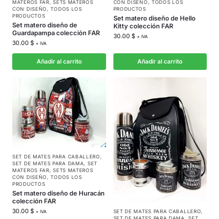
MATEROS FAR
,
SETS MATEROS
CON DISEÑO
,
TODOS LOS
CON DISEÑO
,
TODOS LOS
PRODUCTOS
PRODUCTOS
Set matero diseño de Hello
Set matero diseño de
Kitty colección FAR
Guardapampa colección FAR
30.00
$
+ IVA
30.00
$
+ IVA
Añadir al carrito
Añadir al carrito
SET DE MATES PARA CABALLERO
,
SET DE MATES PARA DAMA
,
SET
MATEROS FAR
,
SETS MATEROS
CON DISEÑO
,
TODOS LOS
PRODUCTOS
Set matero diseño de Huracán
colección FAR
30.00
$
SET DE MATES PARA CABALLERO
,
+ IVA
SET DE MATES PARA DAMA
,
SET