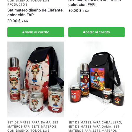
CON DISEÑO
,
TODOS LOS
colección FAR
PRODUCTOS
Set matero diseño de Elefante
30.00
$
+ IVA
colección FAR
30.00
$
+ IVA
Añadir al carrito
Añadir al carrito
SET DE MATES PARA DAMA
,
SET
SET DE MATES PARA CABALLERO
,
MATEROS FAR
,
SETS MATEROS
SET DE MATES PARA DAMA
,
SET
CON DISEÑO
,
TODOS LOS
MATEROS FAR
,
SETS MATEROS