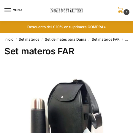
MENU
0
Descuento del ⚡ 10% en tu primera COMPRA»
Inicio
Set materos
Set de mates para Dama
Set materos FAR
Pági
/
/
/
/
Set materos FAR