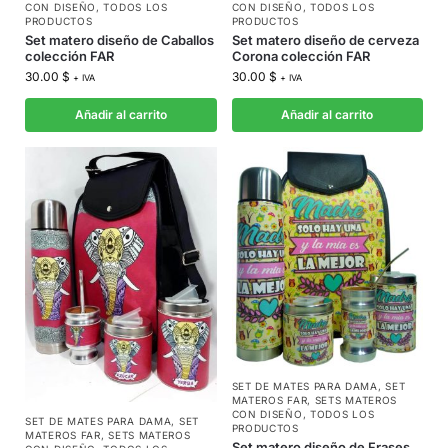
CON DISEÑO
,
TODOS LOS
CON DISEÑO
,
TODOS LOS
PRODUCTOS
PRODUCTOS
Set matero diseño de Caballos
Set matero diseño de cerveza
colección FAR
Corona colección FAR
30.00
$
30.00
$
+ IVA
+ IVA
Añadir al carrito
Añadir al carrito
SET DE MATES PARA DAMA
,
SET
MATEROS FAR
,
SETS MATEROS
CON DISEÑO
,
TODOS LOS
SET DE MATES PARA DAMA
,
SET
PRODUCTOS
MATEROS FAR
,
SETS MATEROS
Set matero diseño de Frases