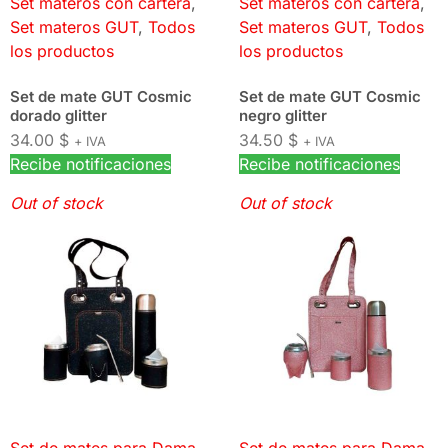
Set materos con cartera
,
Set materos con cartera
,
Set materos GUT
,
Todos
Set materos GUT
,
Todos
los productos
los productos
Set de mate GUT Cosmic
Set de mate GUT Cosmic
dorado glitter
negro glitter
34.00
$
34.50
$
+ IVA
+ IVA
Recibe notificaciones
Recibe notificaciones
Out of stock
Out of stock