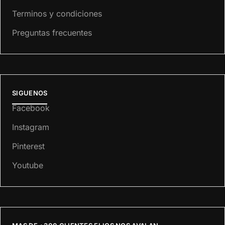
Terminos y condiciones
Preguntas frecuentes
SIGUENOS
Facebook
Instagram
Pinterest
Youtube