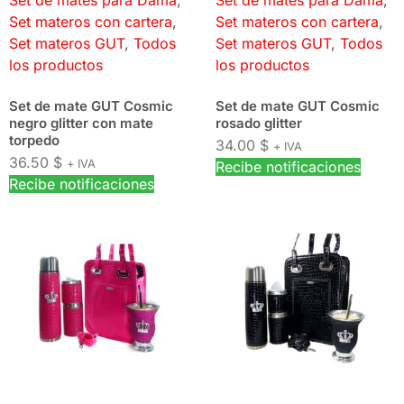
Set de mates para Dama
,
Set de mates para Dama
,
Set materos con cartera
,
Set materos con cartera
,
Set materos GUT
,
Todos
Set materos GUT
,
Todos
los productos
los productos
Set de mate GUT Cosmic
Set de mate GUT Cosmic
negro glitter con mate
rosado glitter
torpedo
34.00
$
+ IVA
36.50
$
+ IVA
Recibe notificaciones
Recibe notificaciones