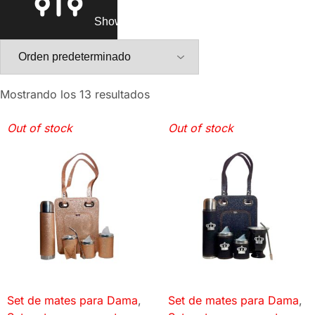
Show Filters
Mostrando los 13 resultados
Out of stock
Out of stock
Set de mates para Dama
,
Set de mates para Dama
,