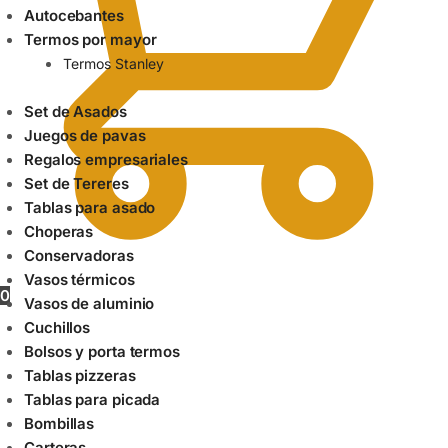
Autocebantes
Termos por mayor
Termos Stanley
Set de Asados
Juegos de pavas
Regalos empresariales
Set de Tereres
Tablas para asado
Choperas
Conservadoras
Vasos térmicos
0
Vasos de aluminio
Cuchillos
Bolsos y porta termos
Tablas pizzeras
Tablas para picada
Bombillas
Carteras