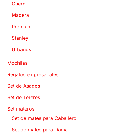
Cuero
Madera
Premium
Stanley
Urbanos
Mochilas
Regalos empresariales
Set de Asados
Set de Tereres
Set materos
Set de mates para Caballero
Set de mates para Dama