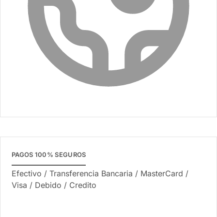
PAGOS 100% SEGUROS
Efectivo / Transferencia Bancaria / MasterCard /
Visa / Debido / Credito