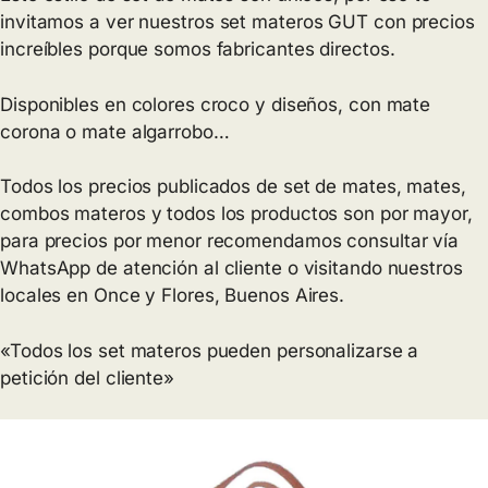
invitamos a ver nuestros
set materos GUT con precios
increíbles porque somos fabricantes directos
.
Disponibles en colores croco y diseños, con mate
corona o mate algarrobo…
Todos los precios publicados de set de mates, mates,
combos materos y todos los productos son por mayor,
para precios por menor recomendamos consultar vía
WhatsApp de atención al cliente o visitando nuestros
locales en Once y Flores, Buenos Aires.
«Todos los set materos pueden personalizarse a
petición del cliente»