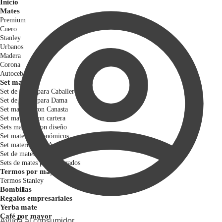
Inicio
Mates
Premium
Cuero
Stanley
Urbanos
Madera
Corona
Autocebantes
Set materos
Set de mates para Caballero
Set de mates para Dama
Set materos con Canasta
Set materos con cartera
Sets materos con diseño
Set materos Económicos
Set materos para Asado
Set de mates Premium
Sets de mates personalizados
Termos por mayor
Termos Stanley
Bombillas
Regalos empresariales
Yerba mate
Café por mayor
Ayuda al consumidor