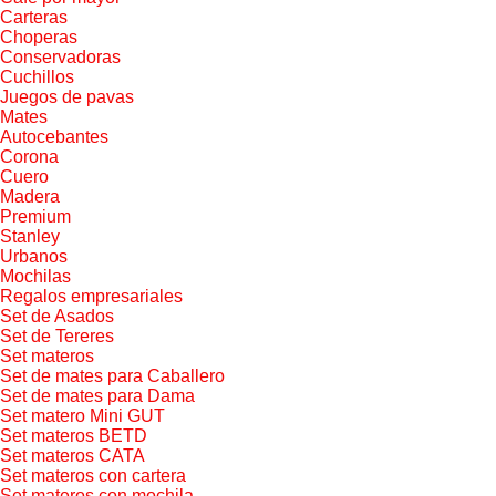
Carteras
Choperas
Conservadoras
Cuchillos
Juegos de pavas
Mates
Autocebantes
Corona
Cuero
Madera
Premium
Stanley
Urbanos
Mochilas
Regalos empresariales
Set de Asados
Set de Tereres
Set materos
Set de mates para Caballero
Set de mates para Dama
Set matero Mini GUT
Set materos BETD
Set materos CATA
Set materos con cartera
Set materos con mochila