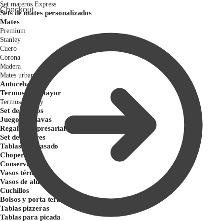
Set materos Express
Checkout
Sets de mates personalizados
Mates
Premium
Stanley
Cuero
Corona
Madera
Mates urbano
Autocebantes
Termos por mayor
Termos Stanley
Set de Asados
Juegos de pavas
Regalos empresariales
Set de Tereres
Tablas para asado
Choperas
Conservadoras
Vasos térmicos
Vasos de aluminio
Cuchillos
Bolsos y porta termos
Tablas pizzeras
Tablas para picada