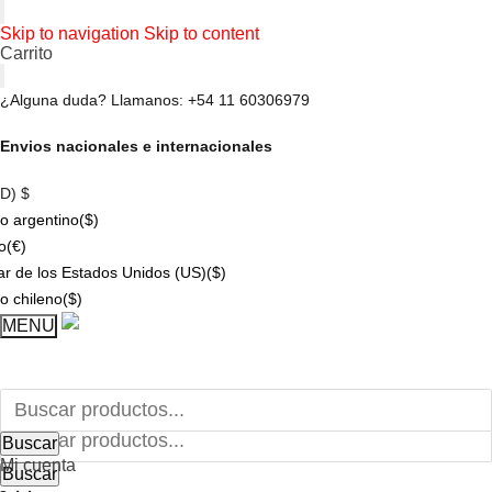
Skip to navigation
Skip to content
Carrito
¿Alguna duda? Llamanos: +54 11 60306979
Envios nacionales e internacionales
SD)
$
o argentino
($)
o
(€)
ar de los Estados Unidos (US)
($)
o chileno
($)
MENU
Buscar por:
Buscar
Mi cuenta
Buscar