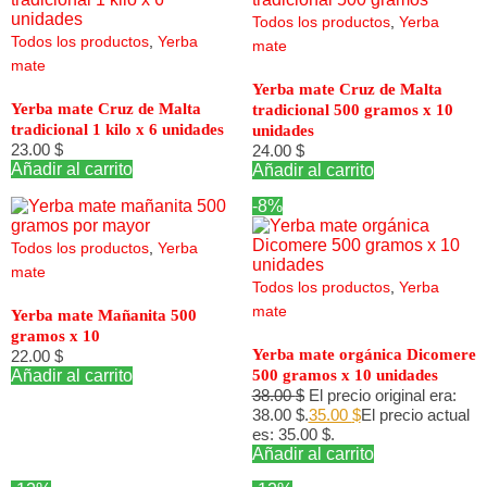
Todos los productos
,
Yerba
Todos los productos
,
Yerba
mate
mate
Yerba mate Cruz de Malta
Yerba mate Cruz de Malta
tradicional 500 gramos x 10
tradicional 1 kilo x 6 unidades
unidades
23.00
$
24.00
$
Añadir al carrito
Añadir al carrito
-8%
Todos los productos
,
Yerba
mate
Todos los productos
,
Yerba
mate
Yerba mate Mañanita 500
gramos x 10
Yerba mate orgánica Dicomere
22.00
$
Añadir al carrito
500 gramos x 10 unidades
38.00
$
El precio original era:
38.00 $.
35.00
$
El precio actual
es: 35.00 $.
Añadir al carrito