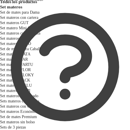
Todos los productos
Set materos
Set de mates para Dama
Set materos con cartera
Set materos GUT
Set matero Mini GUT
Set materos con mochila
Set materos LULI
Set materos BETD
Set de mates para Caballero
Set materos CATA
Set materos FAR
Set materos FARTU
Set materos FLOR
Set materos FLOKY
Set materos JACK
Set materos MELU
Set materos TAMI
Set materos para Asado
Sets materos con diseño
Set materos con Canasta
Set materos Económicos
Set de mates Premium
Set materos sin bolso
Sets de 3 piezas