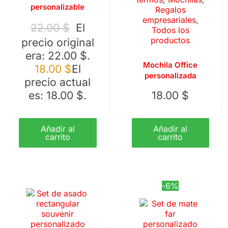
personalizable
Regalos
empresariales
,
22.00
$
El
Todos los
productos
precio original
era: 22.00 $.
Mochila Office
18.00
$
El
personalizada
precio actual
es: 18.00 $.
18.00
$
Añadir al
Añadir al
carrito
carrito
-6%