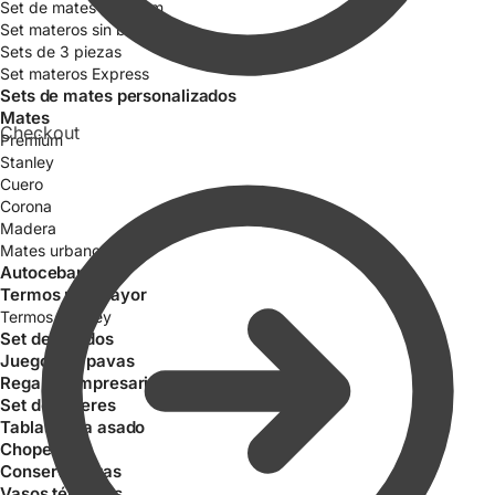
Set de mates Premium
Set materos sin bolso
Sets de 3 piezas
Set materos Express
Sets de mates personalizados
Mates
Checkout
Premium
Stanley
Cuero
Corona
Madera
Mates urbano
Autocebantes
Termos por mayor
Termos Stanley
Set de Asados
Juegos de pavas
Regalos empresariales
Set de Tereres
Tablas para asado
Choperas
Conservadoras
Vasos térmicos