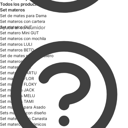
Todos los productos
Set materos
Set de mates para Dama
Set materos con cartera
Ayuda al consumidor
Set materos GUT
Set matero Mini GUT
Set materos con mochila
Set materos LULI
Set materos BETD
Set de mates para Caballero
Set materos CATA
Set materos FAR
Set materos FARTU
Set materos FLOR
Set materos FLOKY
Set materos JACK
Set materos MELU
Set materos TAMI
Set materos para Asado
Sets materos con diseño
Set materos con Canasta
Set materos Económicos