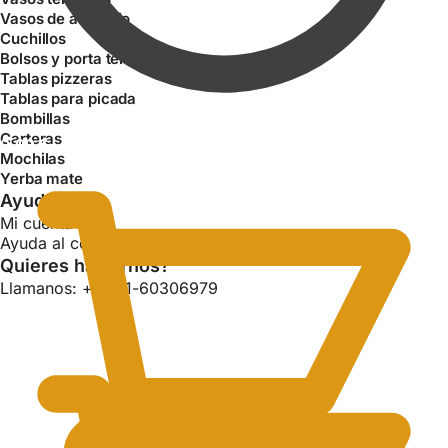
Vasos de aluminio
Cuchillos
Bolsos y porta termos
Tablas pizzeras
Tablas para picada
Bombillas
Carteras
0.00
$
Mochilas
Yerba mate
Ayuda
Mi cuenta
Ayuda al consumidor
Quieres hablarnos?
Llamanos: +54 11-60306979
0.00
$