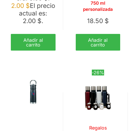
750 ml
2.00
$
El precio
personalizada
actual es:
2.00 $.
18.50
$
Añadir al
Añadir al
carrito
carrito
-26%
Regalos