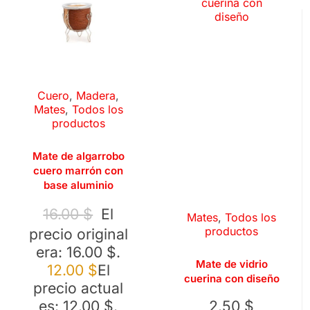
Cuero
,
Madera
,
Mates
,
Todos los
productos
Mate de algarrobo
cuero marrón con
base aluminio
16.00
$
El
Mates
,
Todos los
productos
precio original
era: 16.00 $.
Mate de vidrio
12.00
$
El
cuerina con diseño
precio actual
es: 12.00 $.
2.50
$