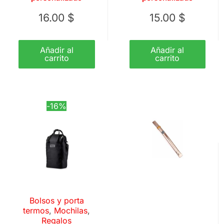
16.00
$
15.00
$
Añadir al
Añadir al
carrito
carrito
-16%
Bolsos y porta
termos
,
Mochilas
,
Regalos