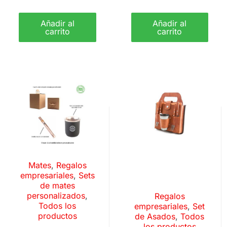
Añadir al
Añadir al
carrito
carrito
Mates
,
Regalos
empresariales
,
Sets
de mates
personalizados
,
Regalos
Todos los
empresariales
,
Set
productos
de Asados
,
Todos
los productos