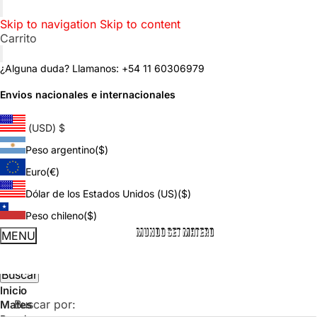
Skip to navigation
Skip to content
Carrito
¿Alguna duda? Llamanos: +54 11 60306979
Envios nacionales e internacionales
(USD)
$
Peso argentino
($)
Euro
(€)
Dólar de los Estados Unidos (US)
($)
Peso chileno
($)
Buscar por:
MENU
Buscar
Inicio
Buscar por:
Mates