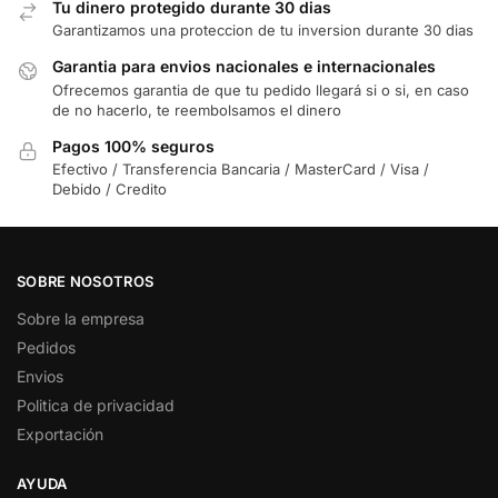
Tu dinero protegido durante 30 dias
Garantizamos una proteccion de tu inversion durante 30 dias
Garantia para envios nacionales e internacionales
Ofrecemos garantia de que tu pedido llegará si o si, en caso
de no hacerlo, te reembolsamos el dinero
Pagos 100% seguros
Efectivo / Transferencia Bancaria / MasterCard / Visa /
Debido / Credito
SOBRE NOSOTROS
Sobre la empresa
Pedidos
Envios
Politica de privacidad
Exportación
AYUDA