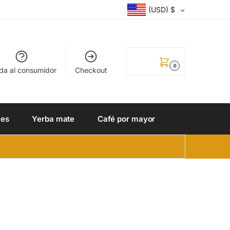
(USD)
$
0.00
$
0
da al consumidor
Checkout
les
Yerba mate
Café por mayor