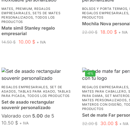
MATES
,
PREMIUM
,
REGALOS
BOLSOS Y PORTA TERMOS
,
EMPRESARIALES
,
SETS DE MATES
REGALOS EMPRESARIALES
PERSONALIZADOS
,
TODOS LOS
PRODUCTOS
PRODUCTOS
Mochila Nova personal
Mate simil Stanley regalo
18.00
$
22.00
$
+ IVA
empresarial
10.00
$
14.50
$
+ IVA
-6%
REGALOS EMPRESARIALES
,
SET DE
REGALOS EMPRESARIALES
ASADOS
,
TABLAS PARA ASADO
,
TABLAS
MATES PARA CABALLERO
,
PARA PICADA
,
TODOS LOS PRODUCTOS
PARA DAMA
,
SET MATEROS
MATES PERSONALIZADOS
,
Set de asado rectangular
MATEROS CON DISEÑO
,
TO
souvenir personalizado
PRODUCTOS
Set de mate Far perso
Valorado con
5.00
de 5
10.50
$
30.00
$
+ IVA
32.00
$
+ IVA