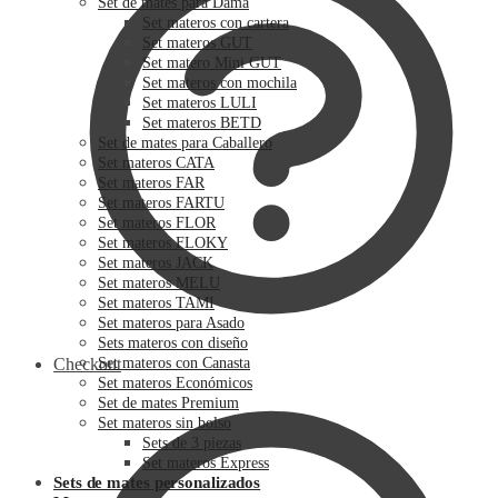
Set de mates para Dama
Set materos con cartera
Set materos GUT
Set matero Mini GUT
Set materos con mochila
Set materos LULI
Set materos BETD
Set de mates para Caballero
Set materos CATA
Set materos FAR
Set materos FARTU
Set materos FLOR
Set materos FLOKY
Set materos JACK
Set materos MELU
Set materos TAMI
Set materos para Asado
Sets materos con diseño
Checkout
Set materos con Canasta
Set materos Económicos
Set de mates Premium
Set materos sin bolso
Sets de 3 piezas
Set materos Express
Sets de mates personalizados