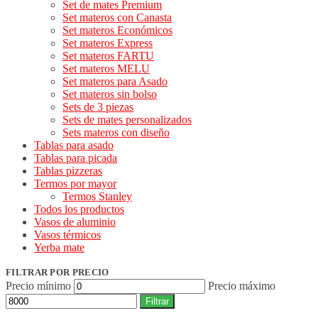
Set de mates Premium
Set materos con Canasta
Set materos Económicos
Set materos Express
Set materos FARTU
Set materos MELU
Set materos para Asado
Set materos sin bolso
Sets de 3 piezas
Sets de mates personalizados
Sets materos con diseño
Tablas para asado
Tablas para picada
Tablas pizzeras
Termos por mayor
Termos Stanley
Todos los productos
Vasos de aluminio
Vasos térmicos
Yerba mate
FILTRAR POR PRECIO
Precio mínimo
Precio máximo
Filtrar