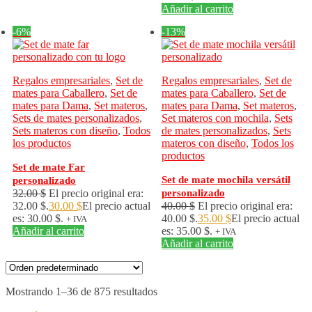
Añadir al carrito
-6%
-13%
Regalos empresariales
,
Set de
Regalos empresariales
,
Set de
mates para Caballero
,
Set de
mates para Caballero
,
Set de
mates para Dama
,
Set materos
,
mates para Dama
,
Set materos
,
Sets de mates personalizados
,
Set materos con mochila
,
Sets
Sets materos con diseño
,
Todos
de mates personalizados
,
Sets
los productos
materos con diseño
,
Todos los
productos
Set de mate Far
Set de mate mochila versátil
personalizado
32.00
$
El precio original era:
personalizado
32.00 $.
30.00
$
El precio actual
40.00
$
El precio original era:
es: 30.00 $.
40.00 $.
35.00
$
El precio actual
+ IVA
Añadir al carrito
es: 35.00 $.
+ IVA
Añadir al carrito
Mostrando 1–36 de 875 resultados