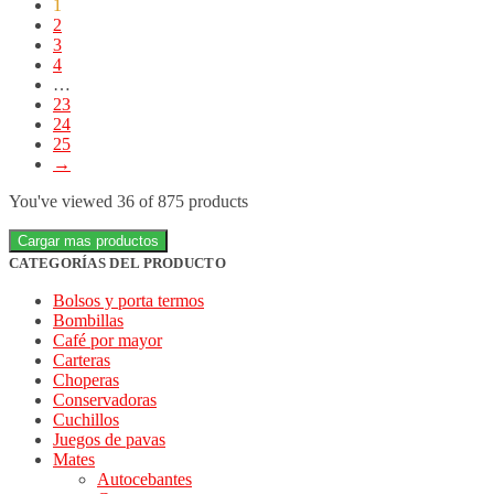
1
2
3
4
…
23
24
25
→
You've viewed
36
of 875 products
Cargar mas productos
CATEGORÍAS DEL PRODUCTO
Bolsos y porta termos
Bombillas
Café por mayor
Carteras
Choperas
Conservadoras
Cuchillos
Juegos de pavas
Mates
Autocebantes