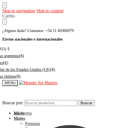
Skip to navigation
Skip to content
Carrito
¿Alguna duda? Llamanos: +54 11 60306979
Envios nacionales e internacionales
USD)
$
so argentino
($)
ro
(€)
lar de los Estados Unidos (US)
($)
so chileno
($)
MENU
Buscar por:
Buscar por:
Buscar
Buscar
Mi cuenta
Inicio
Mates
Premium