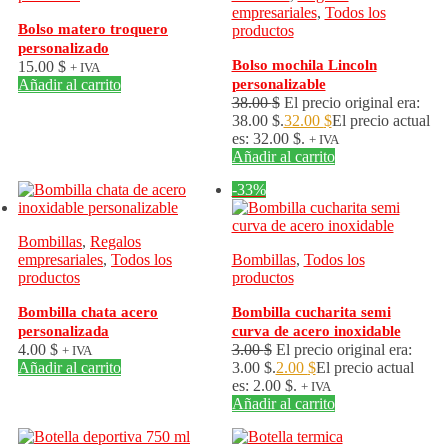
empresariales
,
Todos los
Bolso matero troquero
productos
personalizado
Bolso mochila Lincoln
15.00
$
+ IVA
Añadir al carrito
personalizable
38.00
$
El precio original era:
38.00 $.
32.00
$
El precio actual
es: 32.00 $.
+ IVA
Añadir al carrito
-33%
Bombillas
,
Regalos
empresariales
,
Todos los
Bombillas
,
Todos los
productos
productos
Bombilla chata acero
Bombilla cucharita semi
personalizada
curva de acero inoxidable
4.00
$
3.00
$
El precio original era:
+ IVA
Añadir al carrito
3.00 $.
2.00
$
El precio actual
es: 2.00 $.
+ IVA
Añadir al carrito