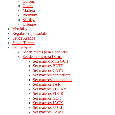
Corona
Cuero
Madera
Premium
Stanley
Urbanos
Mochilas
Regalos empresariales
Set de Asados
Set de Tereres
Set materos
Set de mates para Caballero
Set de mates para Dama
Set matero Mini GUT
Set materos BETD
Set materos CATA
Set materos con cartera
Set materos con mochila
Set materos FAR
Set materos FLOKY
Set materos FLOR
Set materos GUT
Set materos JACK
Set materos LULI
Set materos TAMI