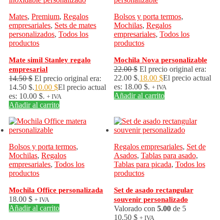
Mates
,
Premium
,
Regalos
Bolsos y porta termos
,
empresariales
,
Sets de mates
Mochilas
,
Regalos
personalizados
,
Todos los
empresariales
,
Todos los
productos
productos
Mate simil Stanley regalo
Mochila Nova personalizable
22.00
$
El precio original era:
empresarial
22.00 $.
18.00
$
El precio actual
14.50
$
El precio original era:
es: 18.00 $.
14.50 $.
10.00
$
El precio actual
+ IVA
Añadir al carrito
es: 10.00 $.
+ IVA
Añadir al carrito
Bolsos y porta termos
,
Regalos empresariales
,
Set de
Mochilas
,
Regalos
Asados
,
Tablas para asado
,
empresariales
,
Todos los
Tablas para picada
,
Todos los
productos
productos
Mochila Office personalizada
Set de asado rectangular
18.00
$
souvenir personalizado
+ IVA
Añadir al carrito
Valorado con
5.00
de 5
10.50
$
+ IVA