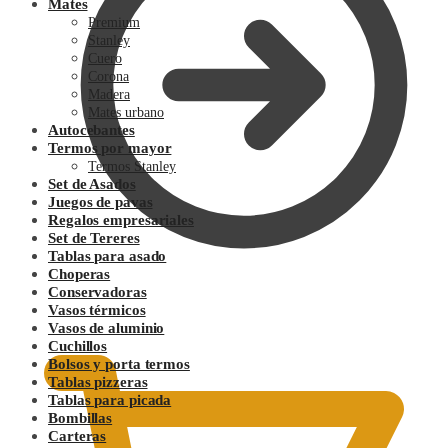
Mates
Premium
Stanley
Cuero
Corona
Madera
Mates urbano
Autocebantes
Termos por mayor
Termos Stanley
Set de Asados
Juegos de pavas
Regalos empresariales
Set de Tereres
Tablas para asado
Choperas
Conservadoras
0.00
$
Vasos térmicos
Vasos de aluminio
Cuchillos
Bolsos y porta termos
Tablas pizzeras
Tablas para picada
Bombillas
Carteras