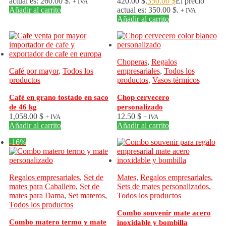
actual es: 260.00 $.
420.00 $.
350.00
$
El precio
+ IVA
Añadir al carrito
actual es: 350.00 $.
+ IVA
Añadir al carrito
Choperas
,
Regalos
Café por mayor
,
Todos los
empresariales
,
Todos los
productos
productos
,
Vasos térmicos
Café en grano tostado en saco
Chop cervecero
de 46 kg
personalizado
1,058.00
$
12.50
$
+ IVA
+ IVA
Añadir al carrito
Añadir al carrito
-16%
Regalos empresariales
,
Set de
Mates
,
Regalos empresariales
,
mates para Caballero
,
Set de
Sets de mates personalizados
,
mates para Dama
,
Set materos
,
Todos los productos
Todos los productos
Combo souvenir mate acero
Combo matero termo y mate
inoxidable y bombilla