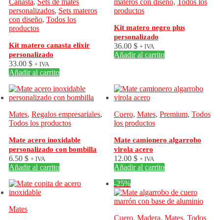
Canasta
,
Sets de mates
materos con diseño
,
Todos los
personalizados
,
Sets materos
productos
con diseño
,
Todos los
Kit matero negro plus
productos
personalizado
Kit matero canasta elixir
36.00
$
+ IVA
personalizado
Añadir al carrito
33.00
$
+ IVA
Añadir al carrito
Mates
,
Regalos empresariales
,
Cuero
,
Mates
,
Premium
,
Todos
Todos los productos
los productos
Mate acero inoxidable
Mate camionero algarrobo
personalizado con bombilla
virola acero
6.50
$
12.00
$
+ IVA
+ IVA
Añadir al carrito
Añadir al carrito
-25%
Mates
Cuero
,
Madera
,
Mates
,
Todos