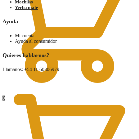
Mochilas
Yerba mate
Ayuda
Mi cuenta
Ayuda al consumidor
Quieres hablarnos?
Llamanos: +54 11-60306979
0.00
$
0