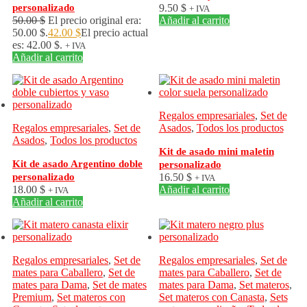
personalizado
9.50
$
+ IVA
50.00
$
El precio original era:
Añadir al carrito
50.00 $.
42.00
$
El precio actual
es: 42.00 $.
+ IVA
Añadir al carrito
Regalos empresariales
,
Set de
Regalos empresariales
,
Set de
Asados
,
Todos los productos
Asados
,
Todos los productos
Kit de asado mini maletin
Kit de asado Argentino doble
personalizado
personalizado
16.50
$
+ IVA
18.00
$
Añadir al carrito
+ IVA
Añadir al carrito
Regalos empresariales
,
Set de
Regalos empresariales
,
Set de
mates para Caballero
,
Set de
mates para Caballero
,
Set de
mates para Dama
,
Set de mates
mates para Dama
,
Set materos
,
Premium
,
Set materos con
Set materos con Canasta
,
Sets