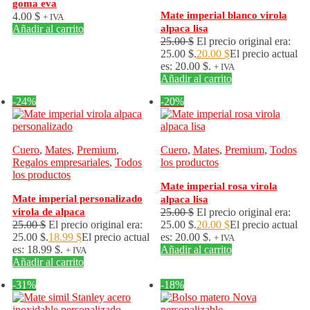
goma eva
Mate imperial blanco virola
4.00
$
+ IVA
Añadir al carrito
alpaca lisa
25.00
$
El precio original era:
25.00 $.
20.00
$
El precio actual
es: 20.00 $.
+ IVA
Añadir al carrito
-24%
-20%
Cuero
,
Mates
,
Premium
,
Cuero
,
Mates
,
Premium
,
Todos
Regalos empresariales
,
Todos
los productos
los productos
Mate imperial rosa virola
Mate imperial personalizado
alpaca lisa
virola de alpaca
25.00
$
El precio original era:
25.00
$
El precio original era:
25.00 $.
20.00
$
El precio actual
25.00 $.
18.99
$
El precio actual
es: 20.00 $.
+ IVA
es: 18.99 $.
Añadir al carrito
+ IVA
Añadir al carrito
-31%
-18%