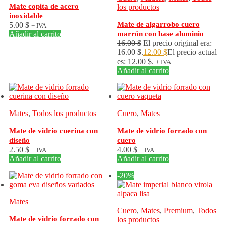
Mate copita de acero
los productos
inoxidable
Mate de algarrobo cuero
5.00
$
+ IVA
Añadir al carrito
marrón con base aluminio
16.00
$
El precio original era:
16.00 $.
12.00
$
El precio actual
es: 12.00 $.
+ IVA
Añadir al carrito
Mates
,
Todos los productos
Cuero
,
Mates
Mate de vidrio cuerina con
Mate de vidrio forrado con
diseño
cuero
2.50
$
4.00
$
+ IVA
+ IVA
Añadir al carrito
Añadir al carrito
-20%
Mates
Cuero
,
Mates
,
Premium
,
Todos
Mate de vidrio forrado con
los productos