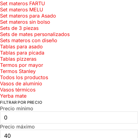
Set materos FARTU
Set materos MELU
Set materos para Asado
Set materos sin bolso
Sets de 3 piezas
Sets de mates personalizados
Sets materos con diseño
Tablas para asado
Tablas para picada
Tablas pizzeras
Termos por mayor
Termos Stanley
Todos los productos
Vasos de aluminio
Vasos térmicos
Yerba mate
FILTRAR POR PRECIO
Precio mínimo
Precio máximo