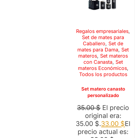
Regalos empresariales
,
Set de mates para
Caballero
,
Set de
mates para Dama
,
Set
materos
,
Set materos
con Canasta
,
Set
materos Económicos
,
Todos los productos
Set matero canasto
personalizado
35.00
$
El precio
original era:
35.00 $.
33.00
$
El
precio actual es: