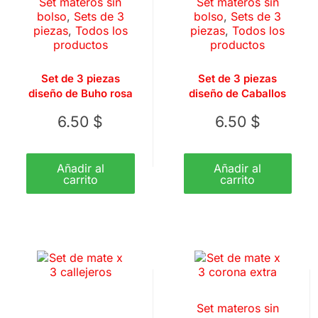
Set materos sin
Set materos sin
bolso
,
Sets de 3
bolso
,
Sets de 3
piezas
,
Todos los
piezas
,
Todos los
productos
productos
Set de 3 piezas
Set de 3 piezas
diseño de Buho rosa
diseño de Caballos
6.50
$
6.50
$
Añadir al
Añadir al
carrito
carrito
Set materos sin