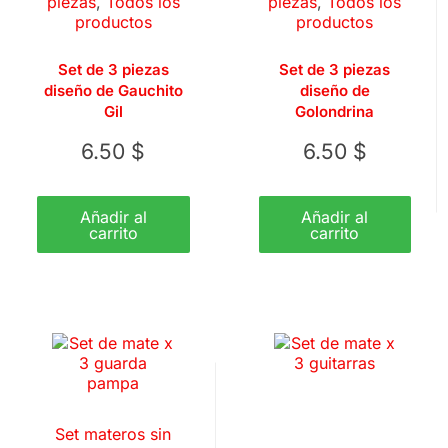
piezas
,
Todos los
piezas
,
Todos los
productos
productos
Set de 3 piezas
Set de 3 piezas
diseño de Gauchito
diseño de
Gil
Golondrina
6.50
$
6.50
$
Añadir al
Añadir al
carrito
carrito
Set materos sin