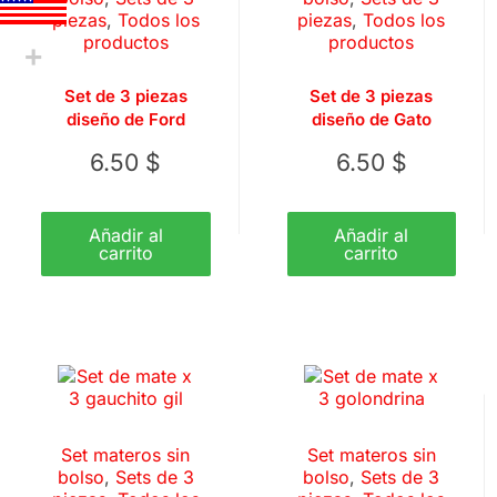
piezas
,
Todos los
piezas
,
Todos los
productos
productos
Set de 3 piezas
Set de 3 piezas
diseño de Ford
diseño de Gato
6.50
$
6.50
$
Añadir al
Añadir al
carrito
carrito
Set materos sin
Set materos sin
bolso
,
Sets de 3
bolso
,
Sets de 3