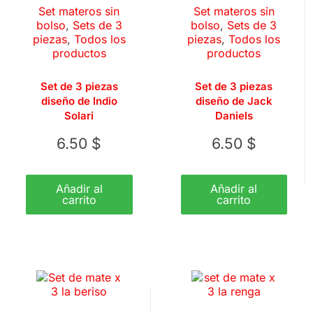
Set materos sin
Set materos sin
bolso
,
Sets de 3
bolso
,
Sets de 3
piezas
,
Todos los
piezas
,
Todos los
productos
productos
Set de 3 piezas
Set de 3 piezas
diseño de Indio
diseño de Jack
Solari
Daniels
6.50
$
6.50
$
Añadir al
Añadir al
carrito
carrito