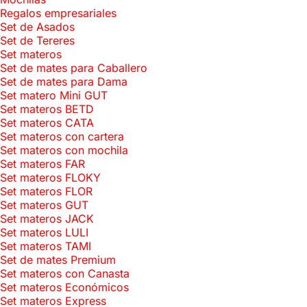
Regalos empresariales
Set de Asados
Set de Tereres
Set materos
Set de mates para Caballero
Set de mates para Dama
Set matero Mini GUT
Set materos BETD
Set materos CATA
Set materos con cartera
Set materos con mochila
Set materos FAR
Set materos FLOKY
Set materos FLOR
Set materos GUT
Set materos JACK
Set materos LULI
Set materos TAMI
Set de mates Premium
Set materos con Canasta
Set materos Económicos
Set materos Express