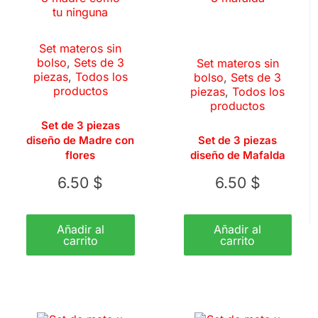
Set materos sin
bolso
,
Sets de 3
Set materos sin
piezas
,
Todos los
bolso
,
Sets de 3
productos
piezas
,
Todos los
productos
Set de 3 piezas
diseño de Madre con
Set de 3 piezas
flores
diseño de Mafalda
6.50
$
6.50
$
Añadir al
Añadir al
carrito
carrito