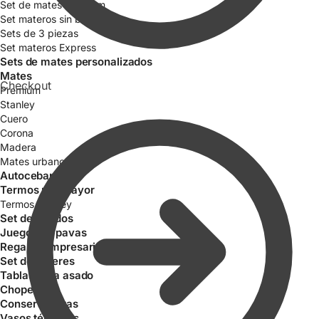
Set de mates Premium
Set materos sin bolso
Sets de 3 piezas
Set materos Express
Sets de mates personalizados
Mates
Checkout
Premium
Stanley
Cuero
Corona
Madera
Mates urbano
Autocebantes
Termos por mayor
Termos Stanley
Set de Asados
Juegos de pavas
Regalos empresariales
Set de Tereres
Tablas para asado
Choperas
Conservadoras
Vasos térmicos