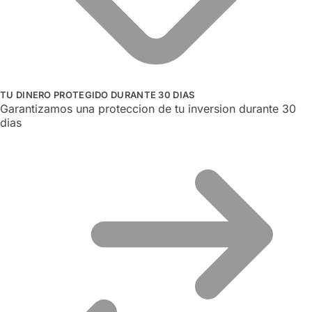
TU DINERO PROTEGIDO DURANTE 30 DIAS
Garantizamos una proteccion de tu inversion durante 30
dias