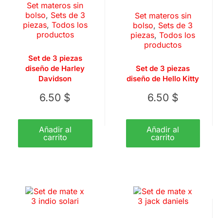
Set materos sin
bolso
,
Sets de 3
Set materos sin
piezas
,
Todos los
bolso
,
Sets de 3
productos
piezas
,
Todos los
productos
Set de 3 piezas
diseño de Harley
Set de 3 piezas
Davidson
diseño de Hello Kitty
6.50
$
6.50
$
Añadir al
Añadir al
carrito
carrito