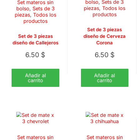
bolso
,
Sets de 3
Set materos sin
piezas
,
Todos los
bolso
,
Sets de 3
productos
piezas
,
Todos los
productos
Set de 3 piezas
Set de 3 piezas
diseño de Cerveza
diseño de Callejeros
Corona
6.50
$
6.50
$
Añadir al
Añadir al
carrito
carrito
Set materos sin
Set materos sin