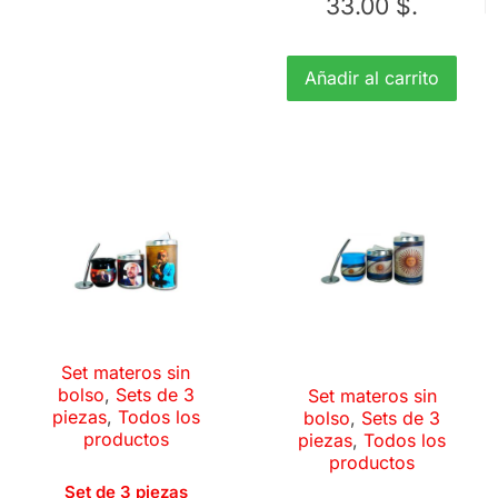
33.00 $.
Añadir al carrito
Set materos sin
bolso
,
Sets de 3
Set materos sin
piezas
,
Todos los
bolso
,
Sets de 3
productos
piezas
,
Todos los
productos
Set de 3 piezas