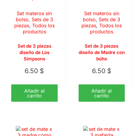
Set materos sin
Set materos sin
bolso
,
Sets de 3
bolso
,
Sets de 3
piezas
,
Todos los
piezas
,
Todos los
productos
productos
Set de 3 piezas
Set de 3 piezas
diseño de Los
diseño de Madre con
Simpsons
búho
6.50
$
6.50
$
Añadir al
Añadir al
carrito
carrito