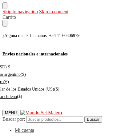
Skip to navigation
Skip to content
Carrito
¿Alguna duda? Llamanos: +54 11 60306979
Envios nacionales e internacionales
USD)
$
so argentino
($)
ro
(€)
lar de los Estados Unidos (US)
($)
so chileno
($)
MENU
Buscar por:
Buscar
Mi cuenta