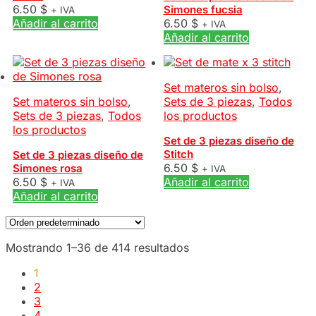
6.50
$
Simones fucsia
+ IVA
Añadir al carrito
6.50
$
+ IVA
Añadir al carrito
Set materos sin bolso
,
Set materos sin bolso
,
Sets de 3 piezas
,
Todos
Sets de 3 piezas
,
Todos
los productos
los productos
Set de 3 piezas diseño de
Stitch
Set de 3 piezas diseño de
6.50
$
Simones rosa
+ IVA
6.50
$
Añadir al carrito
+ IVA
Añadir al carrito
Mostrando 1–36 de 414 resultados
1
2
3
4