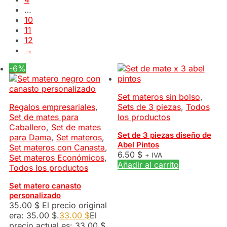
…
10
11
12
→
-6%
Set materos sin bolso
,
Regalos empresariales
,
Sets de 3 piezas
,
Todos
Set de mates para
los productos
Caballero
,
Set de mates
Set de 3 piezas diseño de
para Dama
,
Set materos
,
Abel Pintos
Set materos con Canasta
,
6.50
$
+ IVA
Set materos Económicos
,
Añadir al carrito
Todos los productos
Set matero canasto
personalizado
35.00
$
El precio original
era: 35.00 $.
33.00
$
El
precio actual es: 33.00 $.