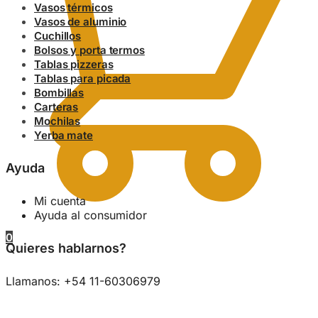
Vasos térmicos
Vasos de aluminio
Cuchillos
Bolsos y porta termos
Tablas pizzeras
Tablas para picada
Bombillas
Carteras
Mochilas
Yerba mate
Ayuda
Mi cuenta
Ayuda al consumidor
0
Quieres hablarnos?
Llamanos: +54 11-60306979
0.00
$