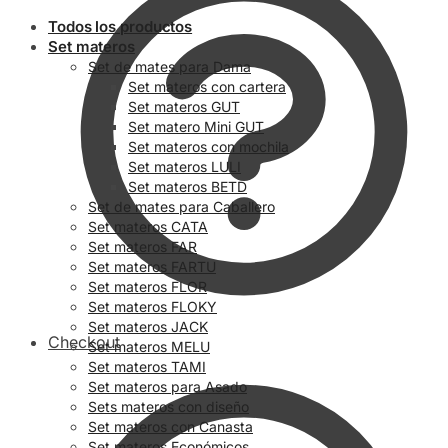
Todos los productos
Set materos
Set de mates para Dama
Set materos con cartera
Set materos GUT
Set matero Mini GUT
Set materos con mochila
Set materos LULI
Set materos BETD
Set de mates para Caballero
Set materos CATA
Set materos FAR
Set materos FARTU
Set materos FLOR
Set materos FLOKY
Set materos JACK
Checkout
Set materos MELU
Set materos TAMI
Set materos para Asado
Sets materos con diseño
Set materos con Canasta
Set materos Económicos