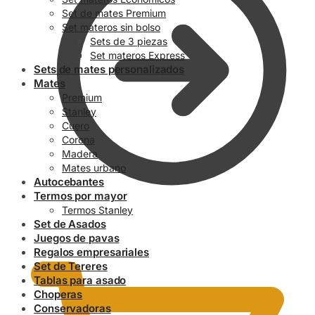
Set de mates Premium
Set materos sin bolso
Sets de 3 piezas
Set materos Express
Sets de mates personalizados
Mates
Premium
Stanley
Cuero
Corona
Madera
Mates urbano
Autocebantes
Termos por mayor
Termos Stanley
Set de Asados
0.00
$
Juegos de pavas
Regalos empresariales
Set de Tereres
Tablas para asado
Choperas
Conservadoras