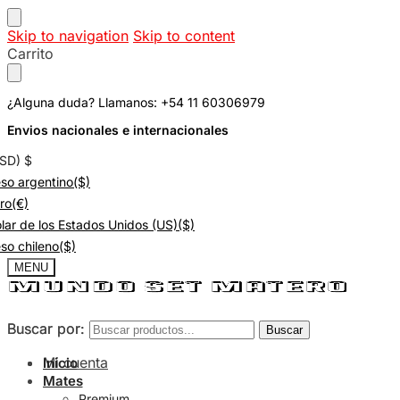
Skip to navigation
Skip to content
Carrito
¿Alguna duda? Llamanos: +54 11 60306979
Envios nacionales e internacionales
USD)
$
so argentino
($)
ro
(€)
lar de los Estados Unidos (US)
($)
so chileno
($)
MENU
Buscar por:
Buscar por:
Buscar
Buscar
Mi cuenta
Inicio
Mates
Premium