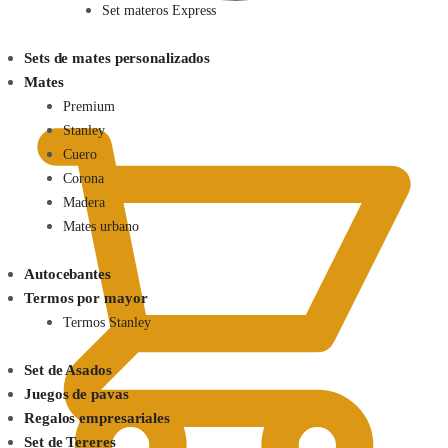
Set materos Express
Sets de mates personalizados
0.00
$
Mates
Premium
Stanley
Cuero
Corona
Madera
Mates urbano
Autocebantes
Termos por mayor
Termos Stanley
Set de Asados
Juegos de pavas
Regalos empresariales
Set de Tereres