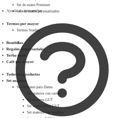
Set de mates Premium
Ayuda al consumidor
Sets de mates personalizados
Termos por mayor
Termos Stanley
Bombillas
Regalos empresariales
Yerba mate
Café por mayor
Todos los productos
Set materos
Set de mates para Dama
Set materos con cartera
Set materos GUT
Set matero Mini GUT
Set materos con mochila