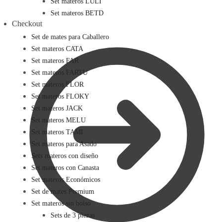
Set materos LULI
Set materos BETD
Checkout
Set de mates para Caballero
Set materos CATA
Set materos FAR
Set materos FARTU
Set materos FLOR
Set materos FLOKY
Set materos JACK
Set materos MELU
Set materos TAMI
Set materos para Asado
Sets materos con diseño
Set materos con Canasta
Set materos Económicos
Set de mates Premium
Set materos sin bolso
Sets de 3 piezas