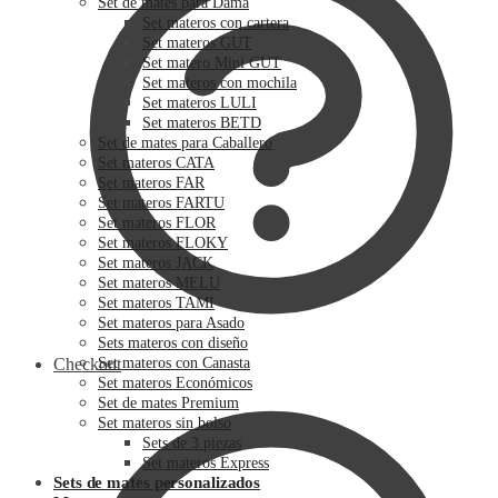
Set de mates para Dama
Set materos con cartera
Set materos GUT
Set matero Mini GUT
Set materos con mochila
Set materos LULI
Set materos BETD
Set de mates para Caballero
Set materos CATA
Set materos FAR
Set materos FARTU
Set materos FLOR
Set materos FLOKY
Set materos JACK
Set materos MELU
Set materos TAMI
Set materos para Asado
Sets materos con diseño
Checkout
Set materos con Canasta
Set materos Económicos
Set de mates Premium
Set materos sin bolso
Sets de 3 piezas
Set materos Express
Sets de mates personalizados