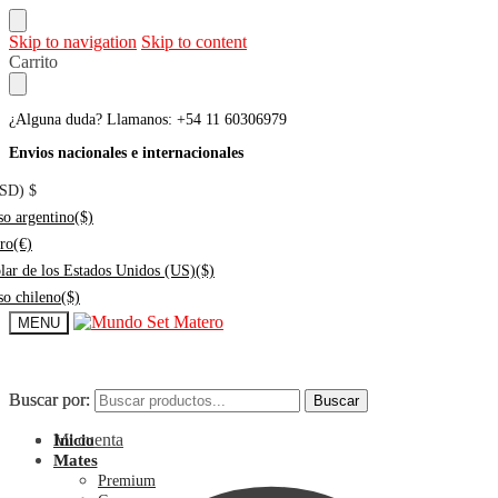
Skip to navigation
Skip to content
Carrito
¿Alguna duda? Llamanos: +54 11 60306979
Envios nacionales e internacionales
USD)
$
so argentino
($)
ro
(€)
lar de los Estados Unidos (US)
($)
so chileno
($)
MENU
Buscar por:
Buscar por:
Buscar
Buscar
Mi cuenta
Inicio
Mates
Premium