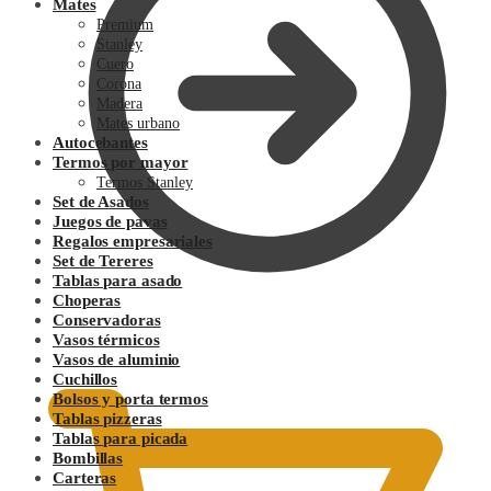
Mates
Premium
Stanley
Cuero
Corona
Madera
Mates urbano
Autocebantes
Termos por mayor
Termos Stanley
Set de Asados
Juegos de pavas
Regalos empresariales
Set de Tereres
Tablas para asado
Choperas
Conservadoras
0.00
$
Vasos térmicos
Vasos de aluminio
Cuchillos
Bolsos y porta termos
Tablas pizzeras
Tablas para picada
Bombillas
Carteras