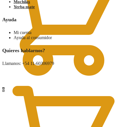
Mochilas
Yerba mate
Ayuda
Mi cuenta
Ayuda al consumidor
Quieres hablarnos?
Llamanos: +54 11-60306979
0.00
$
0