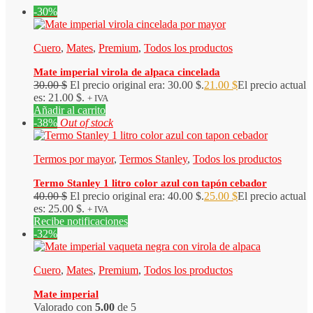
-30%
Cuero
,
Mates
,
Premium
,
Todos los productos
Mate imperial virola de alpaca cincelada
30.00
$
El precio original era: 30.00 $.
21.00
$
El precio actual
es: 21.00 $.
+ IVA
Añadir al carrito
-38%
Out of stock
Termos por mayor
,
Termos Stanley
,
Todos los productos
Termo Stanley 1 litro color azul con tapón cebador
40.00
$
El precio original era: 40.00 $.
25.00
$
El precio actual
es: 25.00 $.
+ IVA
Recibe notificaciones
-32%
Cuero
,
Mates
,
Premium
,
Todos los productos
Mate imperial
Valorado con
5.00
de 5