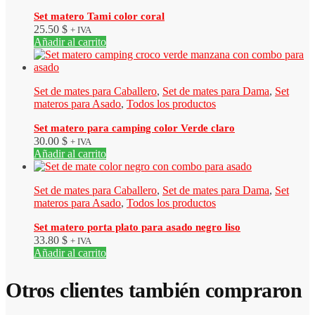
Set matero Tami color coral
25.50
$
+ IVA
Añadir al carrito
Set de mates para Caballero
,
Set de mates para Dama
,
Set
materos para Asado
,
Todos los productos
Set matero para camping color Verde claro
30.00
$
+ IVA
Añadir al carrito
Set de mates para Caballero
,
Set de mates para Dama
,
Set
materos para Asado
,
Todos los productos
Set matero porta plato para asado negro liso
33.80
$
+ IVA
Añadir al carrito
Otros clientes también compraron