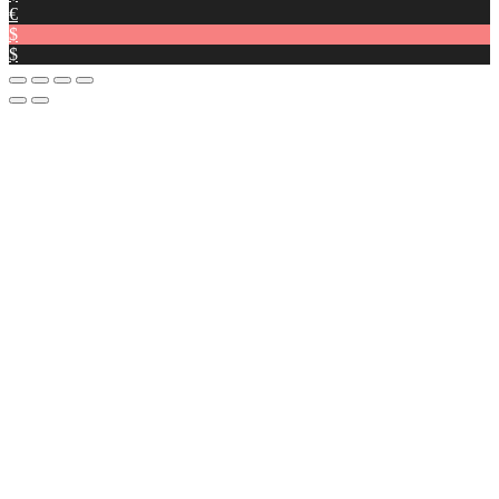
€
$
$