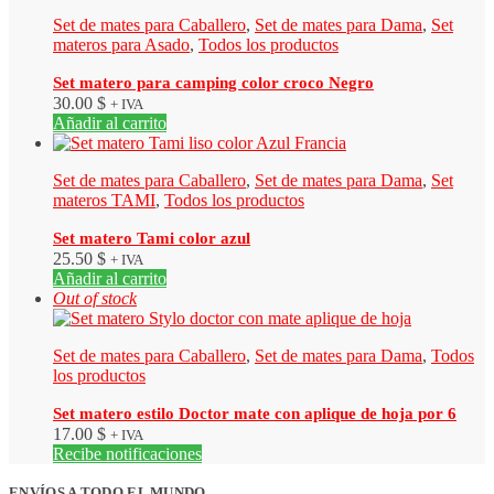
Set de mates para Caballero
,
Set de mates para Dama
,
Set
materos para Asado
,
Todos los productos
Set matero para camping color croco Negro
30.00
$
+ IVA
Añadir al carrito
Set de mates para Caballero
,
Set de mates para Dama
,
Set
materos TAMI
,
Todos los productos
Set matero Tami color azul
25.50
$
+ IVA
Añadir al carrito
Out of stock
Set de mates para Caballero
,
Set de mates para Dama
,
Todos
los productos
Set matero estilo Doctor mate con aplique de hoja por 6
17.00
$
+ IVA
Recibe notificaciones
ENVÍOS A TODO EL MUNDO