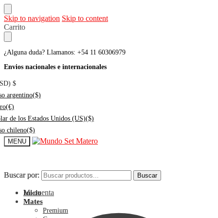
Skip to navigation
Skip to content
Carrito
¿Alguna duda? Llamanos: +54 11 60306979
Envios nacionales e internacionales
USD)
$
so argentino
($)
ro
(€)
lar de los Estados Unidos (US)
($)
so chileno
($)
MENU
Buscar por:
Buscar por:
Buscar
Buscar
Mi cuenta
Inicio
Mates
Premium