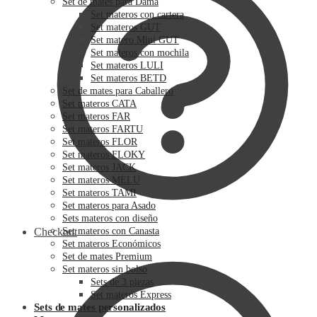
Set de mates para Dama
Set materos con cartera
Set materos GUT
Set matero Mini GUT
Set materos con mochila
Set materos LULI
Set materos BETD
Set de mates para Caballero
Set materos CATA
Set materos FAR
Set materos FARTU
Set materos FLOR
Set materos FLOKY
Set materos JACK
Set materos MELU
Set materos TAMI
Set materos para Asado
Sets materos con diseño
Checkout
Set materos con Canasta
Set materos Económicos
Set de mates Premium
Set materos sin bolso
Sets de 3 piezas
Set materos Express
Sets de mates personalizados