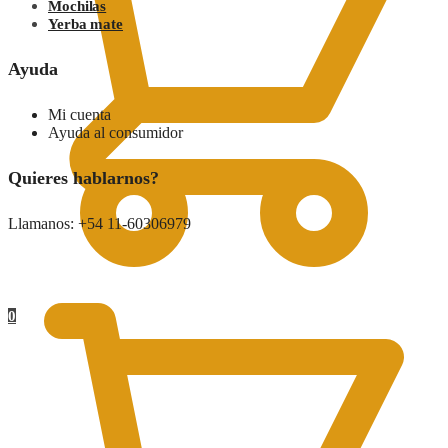
Mochilas
Yerba mate
Ayuda
Mi cuenta
Ayuda al consumidor
Quieres hablarnos?
Llamanos: +54 11-60306979
0.00
$
0