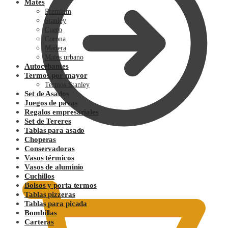
Mates
Premium
Stanley
Cuero
Corona
Madera
Mates urbano
Autocebantes
Termos por mayor
Termos Stanley
Set de Asados
Juegos de pavas
Regalos empresariales
Set de Tereres
Tablas para asado
Choperas
Conservadoras
0.00
$
Vasos térmicos
Vasos de aluminio
Cuchillos
Bolsos y porta termos
Tablas pizzeras
Tablas para picada
Bombillas
Carteras