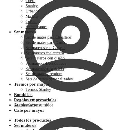
Cuero
Stanley
Urbanos
Madera
Corona
Autocebantes
Set materos
Set de mates para Caballero
Set de mates para Dama
Set materos con Canasta
Set materos con cartera
Sets materos con diseño
Set materos Económicos
Set materos para Asado
Set de mates Premium
Sets de mates personalizados
Termos por mayor
Termos Stanley
Bombillas
Regalos empresariales
Ayuda al consumidor
Yerba mate
Café por mayor
Todos los productos
Set materos