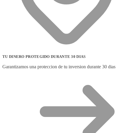
TU DINERO PROTEGIDO DURANTE 30 DIAS
Garantizamos una proteccion de tu inversion durante 30 dias