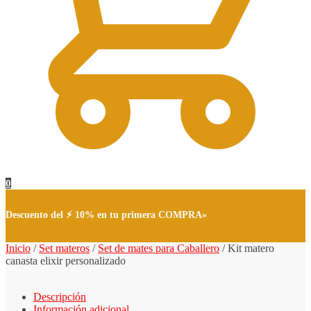
0
Descuento del ⚡ 10% en tu primera COMPRA»
Inicio
/
Set materos
/
Set de mates para Caballero
/
Kit matero
canasta elixir personalizado
Descripción
Información adicional