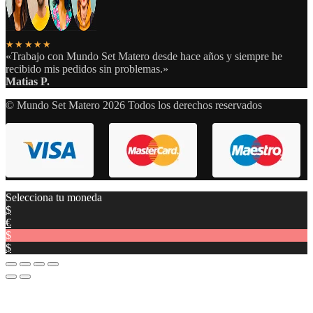
★★★★★
«Trabajo con Mundo Set Matero desde hace años y siempre he
recibido mis pedidos sin problemas.»
Matias P.
© Mundo Set Matero 2026 Todos los derechos reservados
Selecciona tu moneda
$
€
$
$