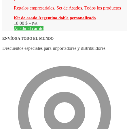
Regalos empresariales
,
Set de Asados
,
Todos los productos
Kit de asado Argentino doble personalizado
18.00
$
+ IVA
Añadir al carrito
ENVÍOS A TODO EL MUNDO
Descuentos especiales para importadores y distribuidores