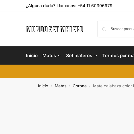
¿Alguna duda? Llamanos: +54 11 60306979
Inicio
Mates
Set materos
Termos por m
Inicio
Mates
Corona
Mate calabaza color l
/
/
/