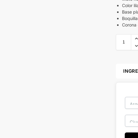
Color lil
Base pl
Boquilla
Corona e
INGR