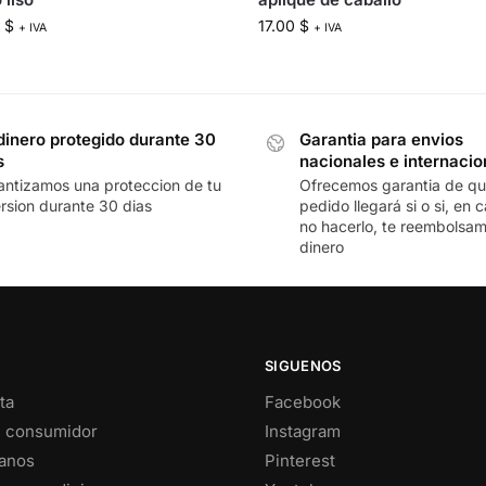
0
$
17.00
$
+ IVA
+ IVA
dinero protegido durante 30
Garantia para envios
s
nacionales e internacio
antizamos una proteccion de tu
Ofrecemos garantia de qu
ersion durante 30 dias
pedido llegará si o si, en 
no hacerlo, te reembolsam
dinero
SIGUENOS
ta
Facebook
l consumidor
Instagram
anos
Pinterest