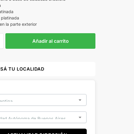
a
atinada
 platinada
n la parte exterior
Añadir al carrito
ESÁ TU LOCALIDAD