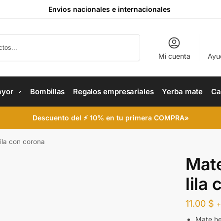
Envios nacionales e internacionales
Buscar
Mi cuenta
Ayu
ayor
Bombillas
Regalos empresariales
Yerba mate
Ca
Descuento del ⚡ 10% en tu primera COMPRA»
ila con corona
Mate
lila
11.00
$
+
Mate he