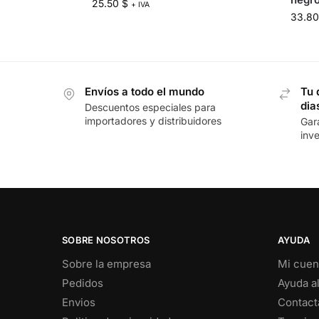
25.50
$
+ IVA
33.8
Envíos a todo el mundo
Tu 
dia
Descuentos especiales para
importadores y distribuidores
Gar
inv
SOBRE NOSOTROS
AYUDA
Sobre la empresa
Mi cuen
Pedidos
Ayuda a
Envios
Contact