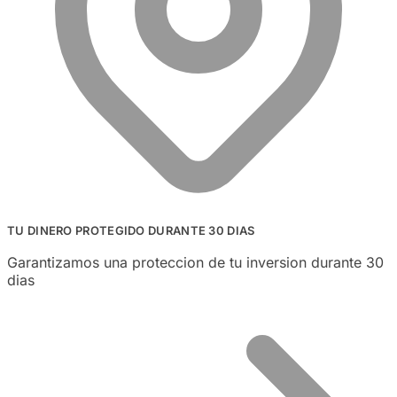
TU DINERO PROTEGIDO DURANTE 30 DIAS
Garantizamos una proteccion de tu inversion durante 30
dias