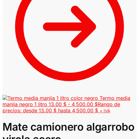
Termo media
manija negro 1 litro
13.00
$
-
4,500.00
$
Rango de
precios: desde 13.00 $ hasta 4,500.00 $
+ IVA
Mate camionero algarrobo