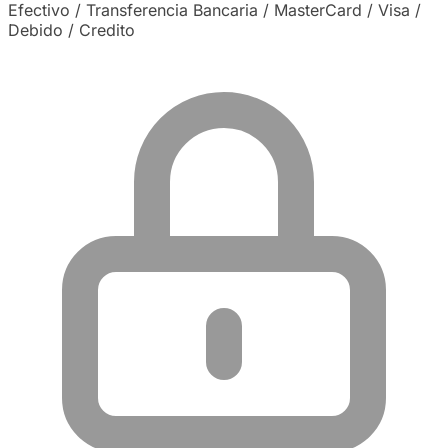
Efectivo / Transferencia Bancaria / MasterCard / Visa /
Debido / Credito