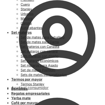
Cuero
Stanley
Urbanos
Madera
Corona
Autocebantes
Set materos
Set de mates para Caballero
Set de mates para Dama
Set materos con Canasta
Set materos con cartera
Sets materos con diseño
Set materos Económicos
Set materos para Asado
Set de mates Premium
Sets de mates personalizados
Termos por mayor
Termos Stanley
Ayuda al consumidor
Bombillas
Regalos empresariales
Yerba mate
Café por mayor