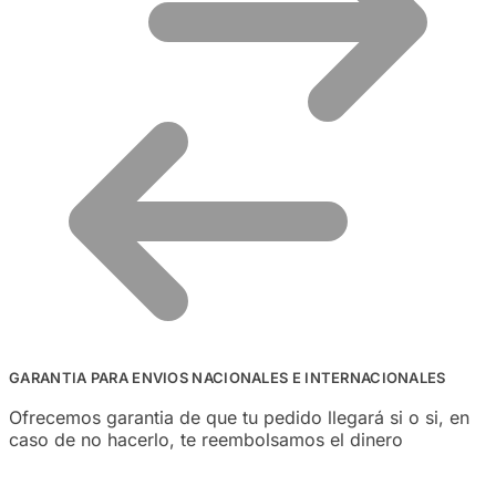
GARANTIA PARA ENVIOS NACIONALES E INTERNACIONALES
Ofrecemos garantia de que tu pedido llegará si o si, en
caso de no hacerlo, te reembolsamos el dinero