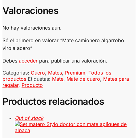
Valoraciones
No hay valoraciones aún.
Sé el primero en valorar “Mate camionero algarrobo
virola acero”
Debes
acceder
para publicar una valoración.
Categorías:
Cuero
,
Mates
,
Premium
,
Todos los
productos
Etiquetas:
Mate
,
Mate de cuero
,
Mates para
regalar
,
Producto
Productos relacionados
Out of stock