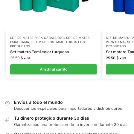
SET DE MATES PARA CABALLERO
,
SET DE MATES
SET DE MATES P
PARA DAMA
,
SET MATEROS TAMI
,
TODOS LOS
PARA DAMA
,
SET
PRODUCTOS
PRODUCTOS
Set matero Tami color turquesa
Set matero Tam
25.50
$
25.50
$
+ IVA
+ IVA
Añadir al carrito
Envíos a todo el mundo
Descuentos especiales para importadores y distribuidores
Tu dinero protegido durante 30 dias
Garantizamos una proteccion de tu inversion durante 30 dias