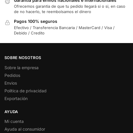
Garantia para envios nacionales e internacionales
Ofrecemos garantia de que tu pedido llegará si o si, en caso
de no hacerlo, te reembolsamos el dinero
Pagos 100% seguros
Efectivo / Transferencia Bancaria / MasterCard / Visa /
Debido / Credito
SOBRE NOSOTROS
Sobre la empresa
Pedidos
Envios
Politica de privacidad
Exportación
AYUDA
Mi cuenta
Ayuda al consumidor