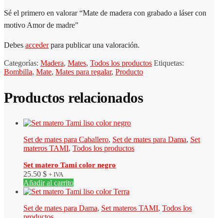
Sé el primero en valorar “Mate de madera con grabado a láser con
motivo Amor de madre”
Debes
acceder
para publicar una valoración.
Categorías:
Madera
,
Mates
,
Todos los productos
Etiquetas:
Bombilla
,
Mate
,
Mates para regalar
,
Producto
Productos relacionados
Set de mates para Caballero
,
Set de mates para Dama
,
Set
materos TAMI
,
Todos los productos
Set matero Tami color negro
25.50
$
+ IVA
Añadir al carrito
Set de mates para Dama
,
Set materos TAMI
,
Todos los
productos