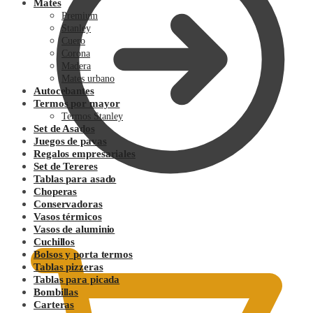
Mates
Premium
Stanley
Cuero
Corona
Madera
Mates urbano
Autocebantes
Termos por mayor
Termos Stanley
Set de Asados
Juegos de pavas
Regalos empresariales
Set de Tereres
Tablas para asado
Choperas
Conservadoras
0.00
$
Vasos térmicos
Vasos de aluminio
Cuchillos
Bolsos y porta termos
Tablas pizzeras
Tablas para picada
Bombillas
Carteras