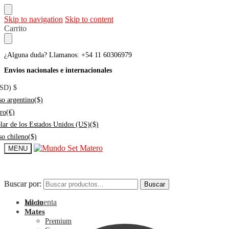
Skip to navigation
Skip to content
Carrito
¿Alguna duda? Llamanos: +54 11 60306979
Envios nacionales e internacionales
USD)
$
so argentino
($)
ro
(€)
lar de los Estados Unidos (US)
($)
so chileno
($)
MENU
Buscar por:
Buscar por:
Buscar
Buscar
Mi cuenta
Inicio
Mates
Premium