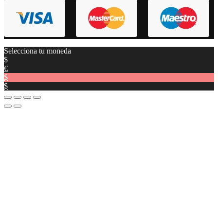
Selecciona tu moneda
$
€
$
$