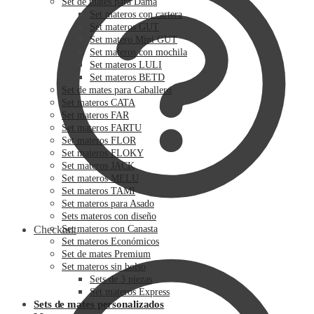
Set de mates para Dama
Set materos con cartera
Set materos GUT
Set matero Mini GUT
Set materos con mochila
Set materos LULI
Set materos BETD
Set de mates para Caballero
Set materos CATA
Set materos FAR
Set materos FARTU
Set materos FLOR
Set materos FLOKY
Set materos JACK
Set materos MELU
Set materos TAMI
Set materos para Asado
Sets materos con diseño
Checkout
Set materos con Canasta
Set materos Económicos
Set de mates Premium
Set materos sin bolso
Sets de 3 piezas
Set materos Express
Sets de mates personalizados