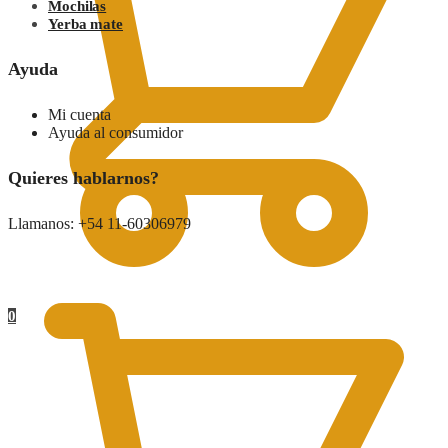
Mochilas
Yerba mate
Ayuda
Mi cuenta
Ayuda al consumidor
Quieres hablarnos?
Llamanos: +54 11-60306979
0.00
$
0