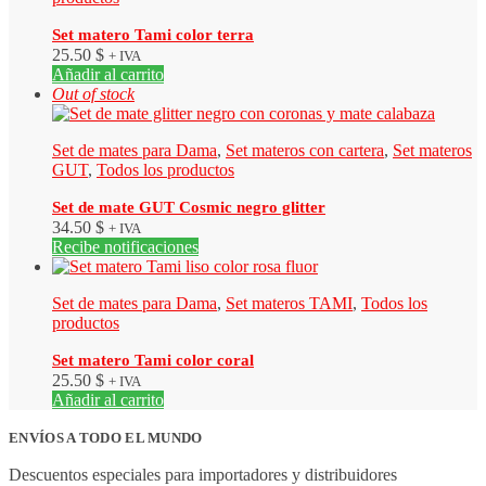
Set matero Tami color terra
25.50
$
+ IVA
Añadir al carrito
Out of stock
Set de mates para Dama
,
Set materos con cartera
,
Set materos
GUT
,
Todos los productos
Set de mate GUT Cosmic negro glitter
34.50
$
+ IVA
Recibe notificaciones
Set de mates para Dama
,
Set materos TAMI
,
Todos los
productos
Set matero Tami color coral
25.50
$
+ IVA
Añadir al carrito
ENVÍOS A TODO EL MUNDO
Descuentos especiales para importadores y distribuidores