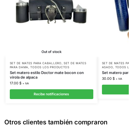
Out of stock
SET DE MATES PARA CABALLERO
,
SET DE MATES
SET DE MATES P
PARA DAMA
,
TODOS LOS PRODUCTOS
ASADO
,
TODOS 
Set matero estilo Doctor mate bocon con
Set matero par
virola de alpaca
30.00
$
+ IVA
17.00
$
+ IVA
Recibe notificaciones
Otros clientes también compraron