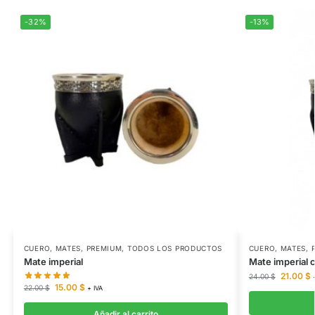
-32%
-13%
CUERO
,
MATES
,
PREMIUM
,
TODOS LOS PRODUCTOS
CUERO
,
MATES
,
Mate imperial
Mate imperial c
21.00
$
24.00
$
15.00
$
22.00
$
+ IVA
Añadir al carrito