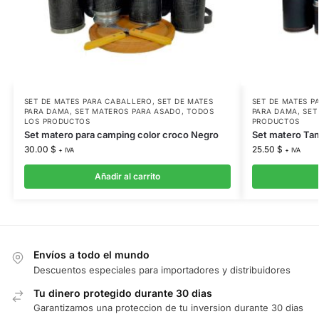
SET DE MATES PARA CABALLERO
,
SET DE MATES
SET DE MATES P
PARA DAMA
,
SET MATEROS PARA ASADO
,
TODOS
PARA DAMA
,
SET
LOS PRODUCTOS
PRODUCTOS
Set matero para camping color croco Negro
Set matero Tam
30.00
$
25.50
$
+ IVA
+ IVA
Añadir al carrito
Envíos a todo el mundo
Descuentos especiales para importadores y distribuidores
Tu dinero protegido durante 30 dias
Garantizamos una proteccion de tu inversion durante 30 dias