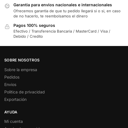
Garantia para envios nacionales e internacionales
Ofrecemos garantia de que tu pedido llegará si o si, en caso
de no hacerlo, te reembolsamos el dinero
Pagos 100% seguros
Efectivo / Transferencia Bancaria / MasterCard / Visa /
Debido / Credito
SOBRE NOSOTROS
Sobre la empresa
Pedidos
Envios
Politica de privacidad
Exportación
AYUDA
Mi cuenta