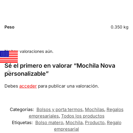
Peso
0.350 kg
No hay valoraciones aún.
Sé el primero en valorar “Mochila Nova
personalizable”
Debes
acceder
para publicar una valoración.
Categorías:
Bolsos y porta termos
,
Mochilas
,
Regalos
empresariales
,
Todos los productos
Etiquetas:
Bolso matero
,
Mochila
,
Producto
,
Regalo
empresarial