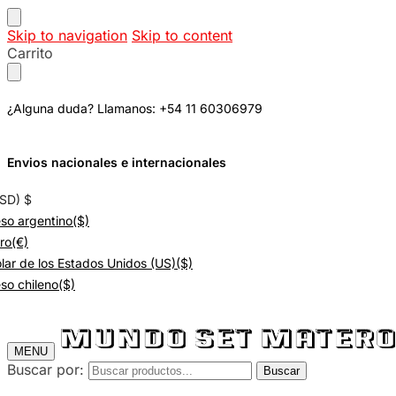
Skip to navigation
Skip to content
Carrito
¿Alguna duda? Llamanos: +54 11 60306979
Envios nacionales e internacionales
USD)
$
so argentino
($)
ro
(€)
lar de los Estados Unidos (US)
($)
so chileno
($)
MENU
Buscar por:
Buscar