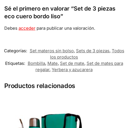
Sé el primero en valorar “Set de 3 piezas
eco cuero bordo liso”
Debes
acceder
para publicar una valoración.
Categorías:
Set materos sin bolso
,
Sets de 3 piezas
,
Todos
los productos
Etiquetas:
Bombilla
,
Mate
,
Set de mate
,
Set de mates para
regalar
,
Yerbera y azucarera
Productos relacionados