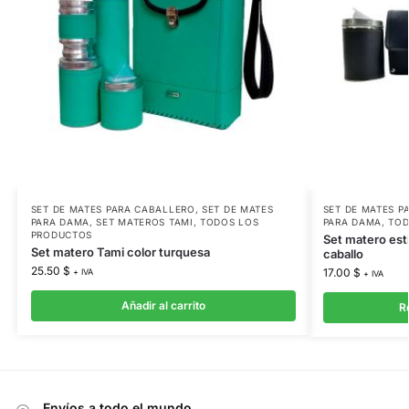
SET DE MATES PARA CABALLERO
,
SET DE MATES
SET DE MATES P
PARA DAMA
,
SET MATEROS TAMI
,
TODOS LOS
PARA DAMA
,
TOD
PRODUCTOS
Set matero est
Set matero Tami color turquesa
caballo
25.50
$
17.00
$
+ IVA
+ IVA
Añadir al carrito
R
Envíos a todo el mundo