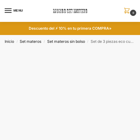
MENU
0
Descuento del ⚡ 10% en tu primera COMPRA»
Inicio
Set materos
Set materos sin bolso
Set de 3 piezas eco cuero bordo liso
/
/
/