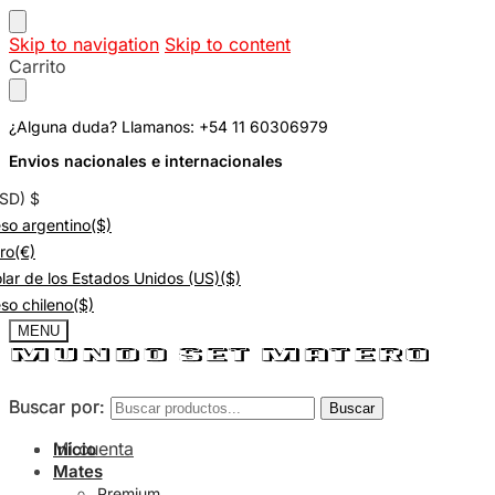
Skip to navigation
Skip to content
Carrito
¿Alguna duda? Llamanos: +54 11 60306979
Envios nacionales e internacionales
USD)
$
so argentino
($)
ro
(€)
lar de los Estados Unidos (US)
($)
so chileno
($)
MENU
Buscar por:
Buscar por:
Buscar
Buscar
Mi cuenta
Inicio
Mates
Premium