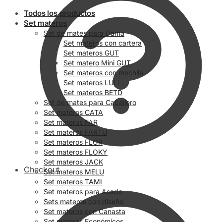
Todos los productos
Set materos
Set de mates para Dama
Set materos con cartera
Set materos GUT
Set matero Mini GUT
Set materos con mochila
Set materos LULI
Set materos BETD
Set de mates para Caballero
Set materos CATA
Set materos FAR
Set materos FARTU
Set materos FLOR
Set materos FLOKY
Set materos JACK
Checkout
Set materos MELU
Set materos TAMI
Set materos para Asado
Sets materos con diseño
Set materos con Canasta
Set materos Económicos