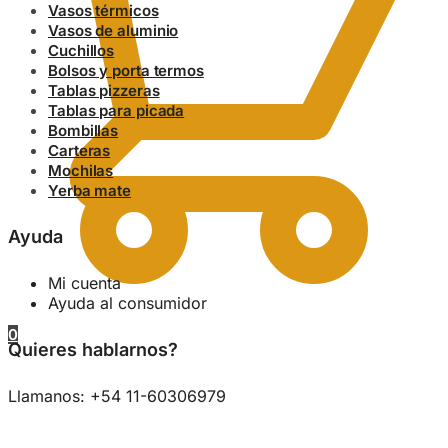
Vasos térmicos
Vasos de aluminio
Cuchillos
Bolsos y porta termos
Tablas pizzeras
Tablas para picada
Bombillas
Carteras
Mochilas
Yerba mate
Ayuda
Mi cuenta
Ayuda al consumidor
0
Quieres hablarnos?
Llamanos: +54 11-60306979
0.00
$