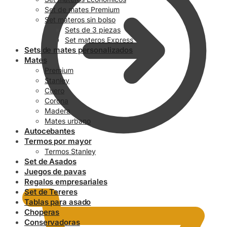
Set de mates Premium
Set materos sin bolso
Sets de 3 piezas
Set materos Express
Sets de mates personalizados
Mates
Premium
Stanley
Cuero
Corona
Madera
Mates urbano
Autocebantes
Termos por mayor
Termos Stanley
Set de Asados
0.00
$
Juegos de pavas
Regalos empresariales
Set de Tereres
Tablas para asado
Choperas
Conservadoras