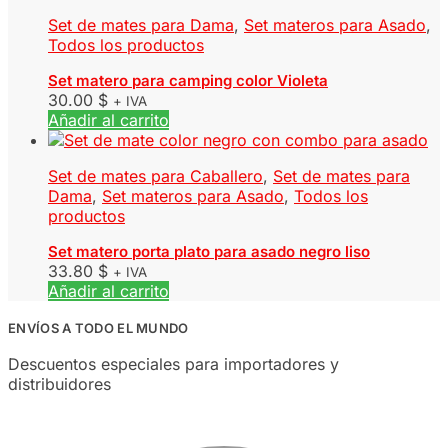
Set de mates para Dama
,
Set materos para Asado
,
Todos los productos
Set matero para camping color Violeta
30.00
$
+ IVA
Añadir al carrito
Set de mates para Caballero
,
Set de mates para
Dama
,
Set materos para Asado
,
Todos los
productos
Set matero porta plato para asado negro liso
33.80
$
+ IVA
Añadir al carrito
ENVÍOS A TODO EL MUNDO
Descuentos especiales para importadores y
distribuidores