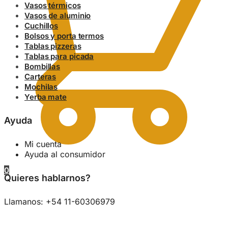
Vasos térmicos
Vasos de aluminio
Cuchillos
Bolsos y porta termos
Tablas pizzeras
Tablas para picada
Bombillas
Carteras
Mochilas
Yerba mate
Ayuda
Mi cuenta
Ayuda al consumidor
0
Quieres hablarnos?
Llamanos: +54 11-60306979
0.00
$