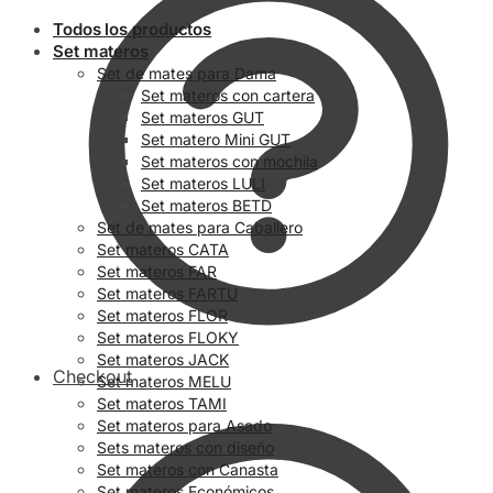
Todos los productos
Set materos
Set de mates para Dama
Set materos con cartera
Set materos GUT
Set matero Mini GUT
Set materos con mochila
Set materos LULI
Set materos BETD
Set de mates para Caballero
Set materos CATA
Set materos FAR
Set materos FARTU
Set materos FLOR
Set materos FLOKY
Set materos JACK
Checkout
Set materos MELU
Set materos TAMI
Set materos para Asado
Sets materos con diseño
Set materos con Canasta
Set materos Económicos