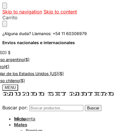
Skip to navigation
Skip to content
Carrito
¿Alguna duda? Llamanos: +54 11 60306979
Envios nacionales e internacionales
USD)
$
so argentino
($)
ro
(€)
lar de los Estados Unidos (US)
($)
so chileno
($)
MENU
Buscar por:
Buscar por:
Buscar
Buscar
Mi cuenta
Inicio
Mates
Premium