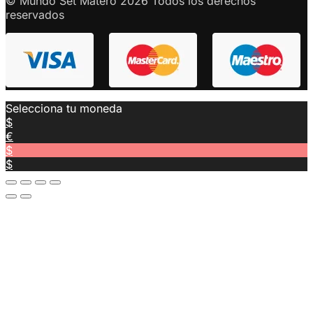
© Mundo Set Matero 2026 Todos los derechos
reservados
Selecciona tu moneda
$
€
$
$