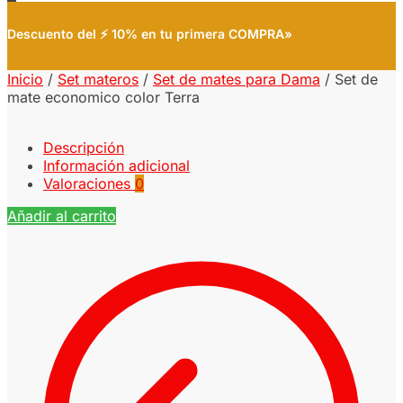
Descuento del ⚡ 10% en tu primera COMPRA»
Inicio
/
Set materos
/
Set de mates para Dama
/
Set de
mate economico color Terra
Descripción
Información adicional
Valoraciones
0
Añadir al carrito