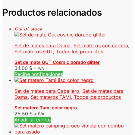
Productos relacionados
Out of stock
Set de mates para Dama
,
Set materos con cartera
,
Set materos GUT
,
Todos los productos
Set de mate GUT Cosmic dorado glitter
34.00
$
+ IVA
Recibe notificaciones
Set de mates para Caballero
,
Set de mates para
Dama
,
Set materos TAMI
,
Todos los productos
Set matero Tami color negro
25.50
$
+ IVA
Añadir al carrito