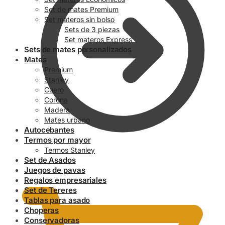
Set de mates Premium
Set materos sin bolso
Sets de 3 piezas
Set materos Express
Sets de mates personalizados
Mates
Premium
Stanley
Cuero
Corona
Madera
Mates urbano
Autocebantes
Termos por mayor
Termos Stanley
Set de Asados
0.00
$
Juegos de pavas
Regalos empresariales
Set de Tereres
Tablas para asado
Choperas
Conservadoras