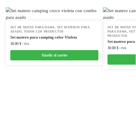
SET DE MATES PARA DAMA
,
SET MATEROS PARA
SET DE MATES P
ASADO
,
TODOS LOS PRODUCTOS
PARA DAMA
,
SET
PRODUCTOS
Set matero para camping color Violeta
Set matero para
30.00
$
+ IVA
30.00
$
+ IVA
Añadir al carrito