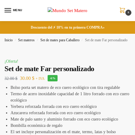
MENU
0
Descuento del ⚡ 10% en tu primera COMPRA»
Inicio
Set materos
Set de mates para Caballero
Set de mate Far personalizado
/
/
/
¡Oferta!
Set de mate Far personalizado
30.00
$
32.00
$
+ IVA
-6%
Bolso porta set matero de eco cuero ecológico con tira regulable
Termo de acero inoxidable capacidad de 1 litro forrado con eco cuero
ecológico
Yerbera reforzada forrada con eco cuero ecológico
Azucarera reforzada forrada con eco cuero ecológico
Mate de palo santo y aluminio forrado con eco cuero ecológico
Bombilla económica de regalo
El set incluye personalización en el mate, termo, latas y bolso