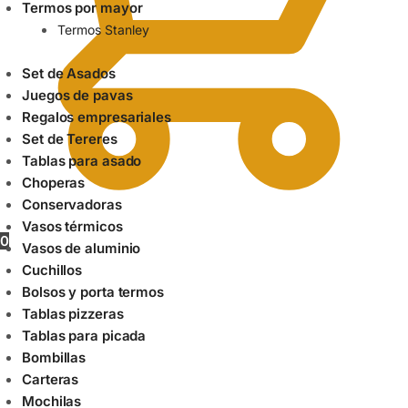
Termos por mayor
Termos Stanley
Set de Asados
Juegos de pavas
Regalos empresariales
Set de Tereres
Tablas para asado
Choperas
Conservadoras
Vasos térmicos
0
Vasos de aluminio
Cuchillos
Bolsos y porta termos
Tablas pizzeras
Tablas para picada
Bombillas
Carteras
Mochilas