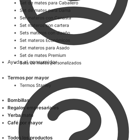
Set de mates para Caballero
Set de mates para Dama
Set materos con Canasta
Set materos con cartera
Sets materos con diseño
Set materos Económicos
Set materos para Asado
Set de mates Premium
Ayuda al consumidor
Sets de mates personalizados
Termos por mayor
Termos Stanley
Bombillas
Regalos empresariales
Yerba mate
Café por mayor
Todos los productos