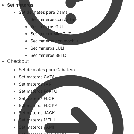
Set materos
Set de mates para Dama
Set materos con cartera
Set materos GUT
Set matero Mini GUT
Set materos con mochila
Set materos LULI
Set materos BETD
Checkout
Set de mates para Caballero
Set materos CATA
Set materos FAR
Set materos FARTU
Set materos FLOR
Set materos FLOKY
Set materos JACK
Set materos MELU
Set materos TAMI