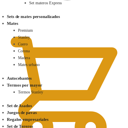
Set materos Express
Sets de mates personalizados
0.00
$
Mates
Premium
Stanley
Cuero
Corona
Madera
Mates urbano
Autocebantes
Termos por mayor
Termos Stanley
Set de Asados
Juegos de pavas
Regalos empresariales
Set de Tereres