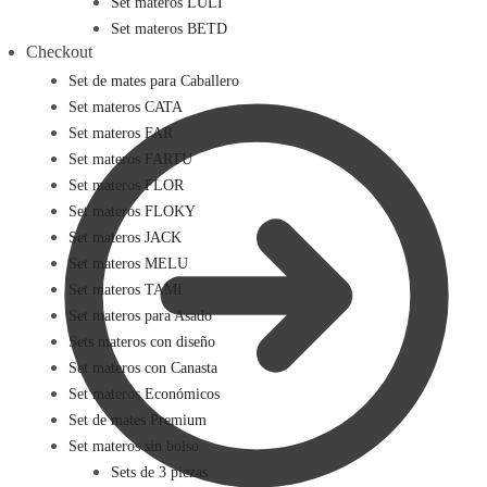
Set materos LULI
Set materos BETD
Checkout
Set de mates para Caballero
Set materos CATA
Set materos FAR
Set materos FARTU
Set materos FLOR
Set materos FLOKY
Set materos JACK
Set materos MELU
Set materos TAMI
Set materos para Asado
Sets materos con diseño
Set materos con Canasta
Set materos Económicos
Set de mates Premium
Set materos sin bolso
Sets de 3 piezas