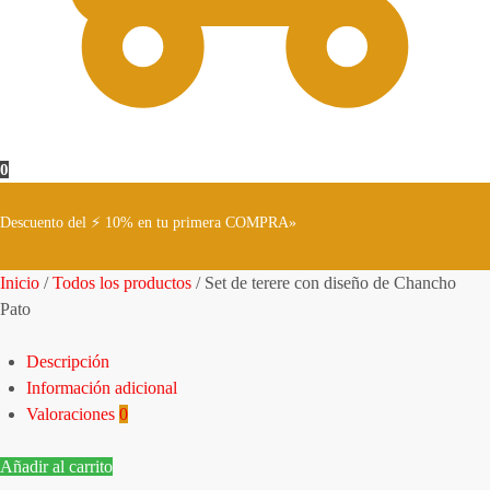
0
Descuento del ⚡ 10% en tu primera COMPRA»
Inicio
/
Todos los productos
/
Set de terere con diseño de Chancho
Pato
Descripción
Información adicional
Valoraciones
0
Añadir al carrito