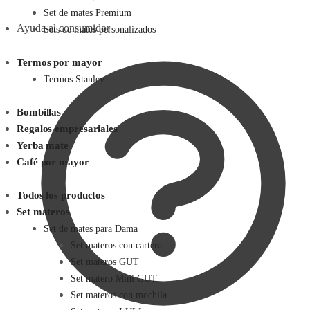
Set de mates Premium
Ayuda al consumidor
Sets de mates personalizados
Termos por mayor
Termos Stanley
Bombillas
Regalos empresariales
Yerba mate
Café por mayor
Todos los productos
Set materos
Set de mates para Dama
Set materos con cartera
Set materos GUT
Set matero Mini GUT
Set materos con mochila