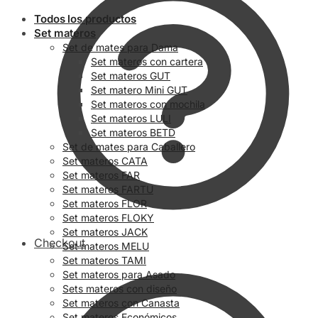
Todos los productos
Set materos
Set de mates para Dama
Set materos con cartera
Set materos GUT
Set matero Mini GUT
Set materos con mochila
Set materos LULI
Set materos BETD
Set de mates para Caballero
Set materos CATA
Set materos FAR
Set materos FARTU
Set materos FLOR
Set materos FLOKY
Set materos JACK
Checkout
Set materos MELU
Set materos TAMI
Set materos para Asado
Sets materos con diseño
Set materos con Canasta
Set materos Económicos