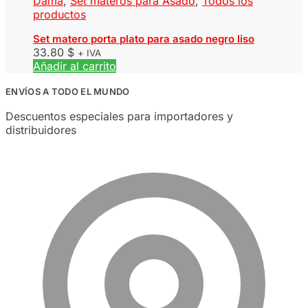
Dama
,
Set materos para Asado
,
Todos los
productos
Set matero porta plato para asado negro liso
33.80
$
+ IVA
Añadir al carrito
ENVÍOS A TODO EL MUNDO
Descuentos especiales para importadores y
distribuidores