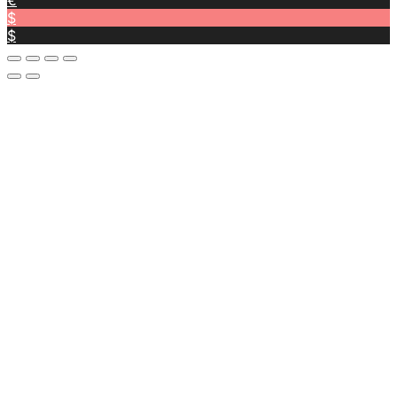
€
$
$