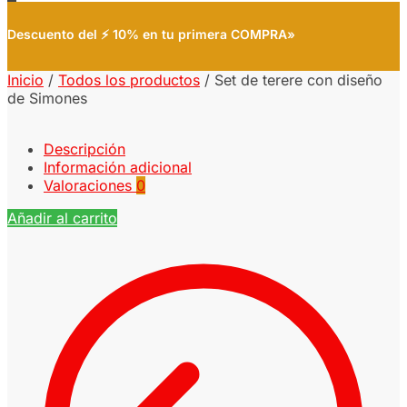
Descuento del ⚡ 10% en tu primera COMPRA»
Inicio
/
Todos los productos
/
Set de terere con diseño
de Simones
Descripción
Información adicional
Valoraciones
0
Añadir al carrito