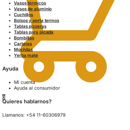
Vasos térmicos
Vasos de aluminio
Cuchillos
Bolsos y porta termos
Tablas pizzeras
Tablas para picada
Bombillas
Carteras
Mochilas
Yerba mate
Ayuda
Mi cuenta
Ayuda al consumidor
0
Quieres hablarnos?
Llamanos: +54 11-60306979
0.00
$