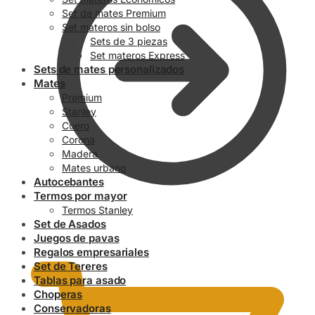
Set de mates Premium
Set materos sin bolso
Sets de 3 piezas
Set materos Express
Sets de mates personalizados
Mates
Premium
Stanley
Cuero
Corona
Madera
Mates urbano
Autocebantes
Termos por mayor
Termos Stanley
Set de Asados
0.00
$
Juegos de pavas
Regalos empresariales
Set de Tereres
Tablas para asado
Choperas
Conservadoras