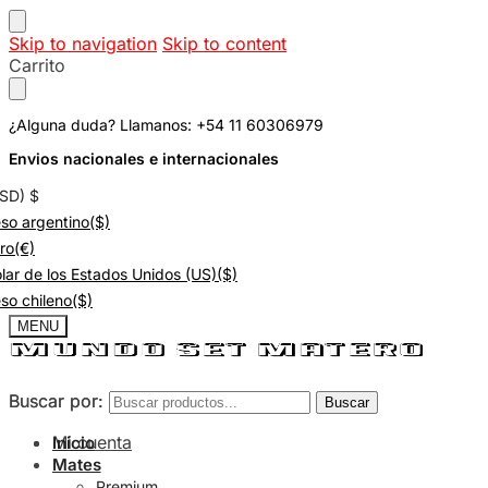
Skip to navigation
Skip to content
Carrito
¿Alguna duda? Llamanos: +54 11 60306979
Envios nacionales e internacionales
USD)
$
so argentino
($)
ro
(€)
lar de los Estados Unidos (US)
($)
so chileno
($)
MENU
Buscar por:
Buscar por:
Buscar
Buscar
Mi cuenta
Inicio
Mates
Premium