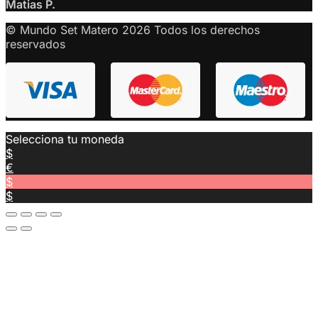
Matias P.
© Mundo Set Matero 2026 Todos los derechos
reservados
Selecciona tu moneda
$
€
$
$