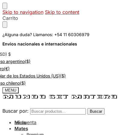
Skip to navigation
Skip to content
Carrito
¿Alguna duda? Llamanos: +54 11 60306979
Envios nacionales e internacionales
USD)
$
so argentino
($)
ro
(€)
lar de los Estados Unidos (US)
($)
so chileno
($)
MENU
Buscar por:
Buscar por:
Buscar
Buscar
Mi cuenta
Inicio
Mates
Premium