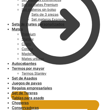
Set de mates Premium
Set materos sin bolso
Sets de 3 piezas
Set materos Express
Sets de mates personalizados
Mates
Premium
Stanley
Cuero
Corona
Madera
Mates urbano
Autocebantes
Termos por mayor
Termos Stanley
Set de Asados
0.00
$
Juegos de pavas
Regalos empresariales
Set de Tereres
Tablas para asado
Choperas
Conservadoras