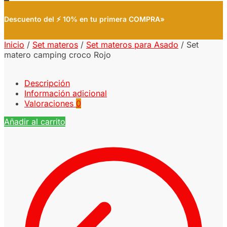
Descuento del ⚡ 10% en tu primera COMPRA»
Inicio
/
Set materos
/
Set materos para Asado
/
Set
matero camping croco Rojo
Descripción
Información adicional
Valoraciones
0
Añadir al carrito