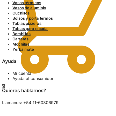
Vasos térmicos
Vasos de aluminio
Cuchillos
Bolsos y porta termos
Tablas pizzeras
Tablas para picada
Bombillas
Carteras
Mochilas
Yerba mate
Ayuda
Mi cuenta
Ayuda al consumidor
0
Quieres hablarnos?
Llamanos: +54 11-60306979
0.00
$