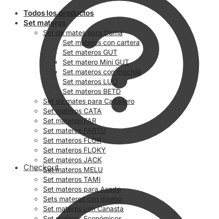
Todos los productos
Set materos
Set de mates para Dama
Set materos con cartera
Set materos GUT
Set matero Mini GUT
Set materos con mochila
Set materos LULI
Set materos BETD
Set de mates para Caballero
Set materos CATA
Set materos FAR
Set materos FARTU
Set materos FLOR
Set materos FLOKY
Set materos JACK
Checkout
Set materos MELU
Set materos TAMI
Set materos para Asado
Sets materos con diseño
Set materos con Canasta
Set materos Económicos