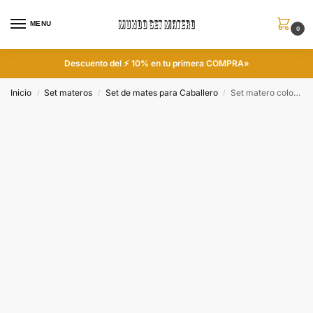
MENU
0
Descuento del ⚡ 10% en tu primera COMPRA»
Inicio
Set materos
Set de mates para Caballero
Set matero color Celeste colección FAR
/
/
/