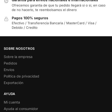
Ofrecemos garantia de que tu pedido llegará si o si, en caso
de no hacerlo, te reembolsamos el dinero
Pagos 100% seguros
Efectivo / Transferencia Bancaria / MasterCard / Visa /
Debido / Credito
SOBRE NOSOTROS
Sobre la empresa
Pedidos
Envios
Politica de privacidad
Exportación
AYUDA
Mi cuenta
Ayuda al consumidor