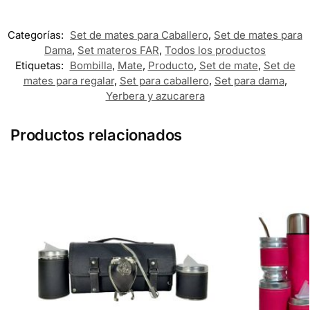
Categorías:
Set de mates para Caballero
,
Set de mates para
Dama
,
Set materos FAR
,
Todos los productos
Etiquetas:
Bombilla
,
Mate
,
Producto
,
Set de mate
,
Set de
mates para regalar
,
Set para caballero
,
Set para dama
,
Yerbera y azucarera
Productos relacionados