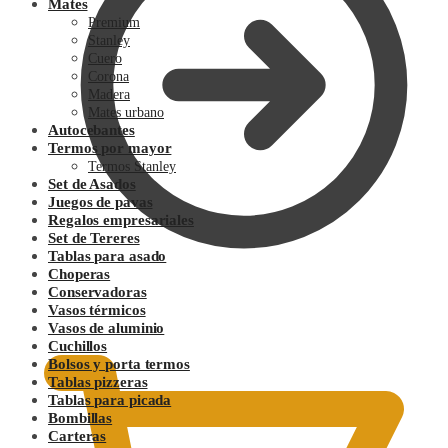
Mates
Premium
Stanley
Cuero
Corona
Madera
Mates urbano
Autocebantes
Termos por mayor
Termos Stanley
Set de Asados
Juegos de pavas
Regalos empresariales
Set de Tereres
Tablas para asado
Choperas
Conservadoras
0.00
$
Vasos térmicos
Vasos de aluminio
Cuchillos
Bolsos y porta termos
Tablas pizzeras
Tablas para picada
Bombillas
Carteras