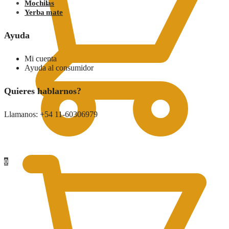
Mochilas
Yerba mate
Ayuda
Mi cuenta
Ayuda al consumidor
Quieres hablarnos?
Llamanos: +54 11-60306979
0.00
$
0