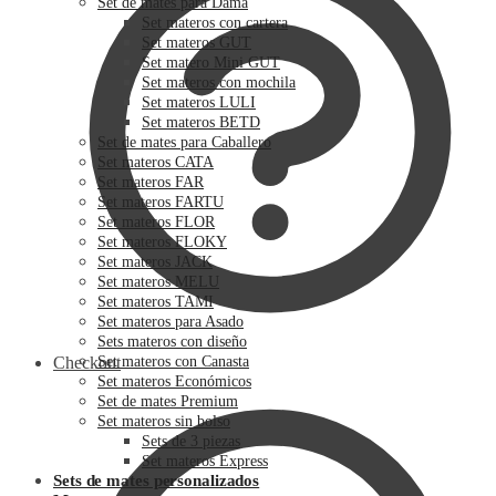
Set de mates para Dama
Set materos con cartera
Set materos GUT
Set matero Mini GUT
Set materos con mochila
Set materos LULI
Set materos BETD
Set de mates para Caballero
Set materos CATA
Set materos FAR
Set materos FARTU
Set materos FLOR
Set materos FLOKY
Set materos JACK
Set materos MELU
Set materos TAMI
Set materos para Asado
Sets materos con diseño
Checkout
Set materos con Canasta
Set materos Económicos
Set de mates Premium
Set materos sin bolso
Sets de 3 piezas
Set materos Express
Sets de mates personalizados