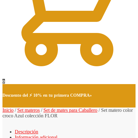
0
Descuento del ⚡ 10% en tu primera COMPRA»
Inicio
/
Set materos
/
Set de mates para Caballero
/
Set matero color
croco Azul colección FLOR
Descripción
Información adicional