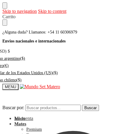
Skip to navigation
Skip to content
Carrito
¿Alguna duda? Llamanos: +54 11 60306979
Envios nacionales e internacionales
USD)
$
so argentino
($)
ro
(€)
lar de los Estados Unidos (US)
($)
so chileno
($)
MENU
Buscar por:
Buscar por:
Buscar
Buscar
Mi cuenta
Inicio
Mates
Premium