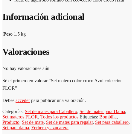
Información adicional
Peso
1.5 kg
Valoraciones
No hay valoraciones aún.
Sé el primero en valorar “Set matero color croco Azul colección
FLOR”
Debes
acceder
para publicar una valoración.
Categorías:
Set de mates para Caballero
,
Set de mates para Dama
,
Set materos FLOR
,
Todos los productos
Etiquetas:
Bombilla
,
Producto
,
Set de mate
,
Set de mates para regalar
,
Set para caballero
,
Set para dama
,
Yerbera y azucarera