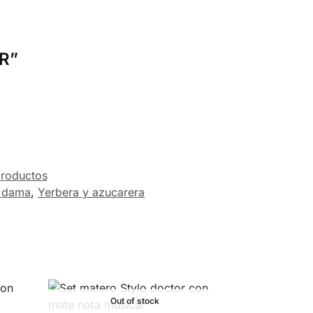
AR”
productos
a dama
,
Yerbera y azucarera
Out of stock