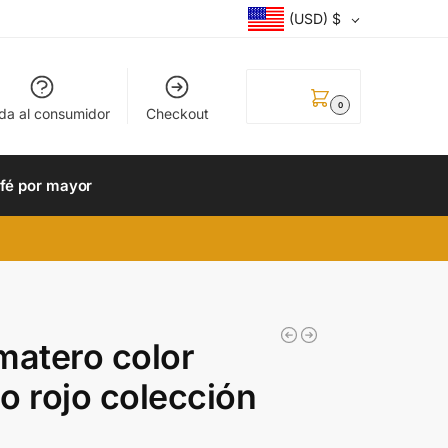
(USD)
$
0.00
$
0
da al consumidor
Checkout
fé por mayor
matero color
o rojo colección