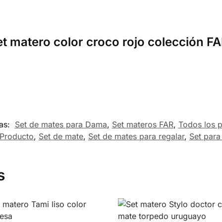
et matero color croco rojo colección F
as:
Set de mates para Dama
,
Set materos FAR
,
Todos los 
Producto
,
Set de mate
,
Set de mates para regalar
,
Set par
s