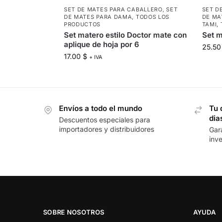
SET DE MATES PARA CABALLERO
,
SET
SET D
DE MATES PARA DAMA
,
TODOS LOS
DE MA
PRODUCTOS
TAMI
,
Set matero estilo Doctor mate con
Set m
aplique de hoja por 6
25.5
17.00
$
+ IVA
Envíos a todo el mundo
Tu 
dia
Descuentos especiales para
importadores y distribuidores
Gar
inv
SOBRE NOSOTROS
AYUDA