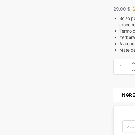
29.00
$
Bolso p
croco r
Termo d
Yerbera
Azucare
Mate de
INGR