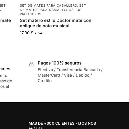
SET
SET DE MATES PARA CABALLERO
,
SET
S
DE MATES PARA DAMA
,
TODOS LOS
PRODUCTOS
n mate
Set matero estilo Doctor mate con
aplique de nota musical
17.00
$
+ IVA
Pagos 100% seguros
nales
Efectivo / Transferencia Bancaria /
MasterCard / Visa / Debido /
e tu
Credito
caso de
os el
MAS DE +300 CLIENTES FIJOS NOS
AVALAN