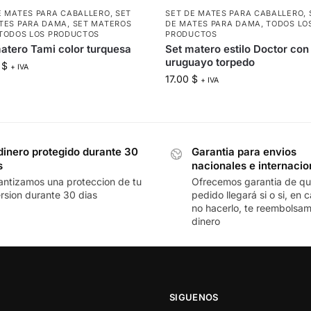
E MATES PARA CABALLERO
,
SET
SET DE MATES PARA CABALLERO
,
TES PARA DAMA
,
SET MATEROS
DE MATES PARA DAMA
,
TODOS LO
TODOS LOS PRODUCTOS
PRODUCTOS
atero Tami color turquesa
Set matero estilo Doctor co
uruguayo torpedo
0
$
+ IVA
17.00
$
+ IVA
dinero protegido durante 30
Garantia para envios
s
nacionales e internacio
antizamos una proteccion de tu
Ofrecemos garantia de qu
ersion durante 30 dias
pedido llegará si o si, en 
no hacerlo, te reembolsam
dinero
SIGUENOS