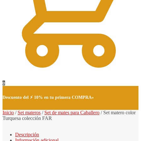
0
Descuento del ⚡ 10% en tu primera COMPRA»
Inicio
/
Set materos
/
Set de mates para Caballero
/
Set matero color
Turquesa colección FAR
Descripción
Información adicional