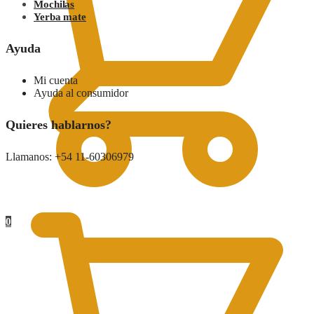
Mochilas
Yerba mate
Ayuda
Mi cuenta
Ayuda al consumidor
Quieres hablarnos?
Llamanos: +54 11-60306979
0.00
$
0