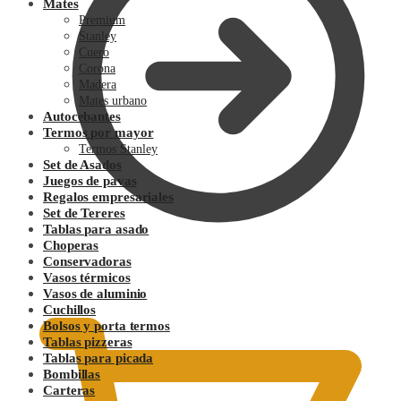
Mates
Premium
Stanley
Cuero
Corona
Madera
Mates urbano
Autocebantes
Termos por mayor
Termos Stanley
Set de Asados
Juegos de pavas
Regalos empresariales
Set de Tereres
Tablas para asado
Choperas
Conservadoras
0.00
$
Vasos térmicos
Vasos de aluminio
Cuchillos
Bolsos y porta termos
Tablas pizzeras
Tablas para picada
Bombillas
Carteras