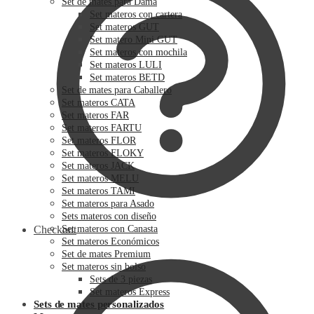
Set de mates para Dama
Set materos con cartera
Set materos GUT
Set matero Mini GUT
Set materos con mochila
Set materos LULI
Set materos BETD
Set de mates para Caballero
Set materos CATA
Set materos FAR
Set materos FARTU
Set materos FLOR
Set materos FLOKY
Set materos JACK
Set materos MELU
Set materos TAMI
Set materos para Asado
Sets materos con diseño
Checkout
Set materos con Canasta
Set materos Económicos
Set de mates Premium
Set materos sin bolso
Sets de 3 piezas
Set materos Express
Sets de mates personalizados