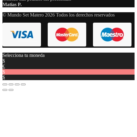
Matias P.
© Mundo Set Matero 2026 Todos los derechos reservados
Selecciona tu moneda
$
€
$
$