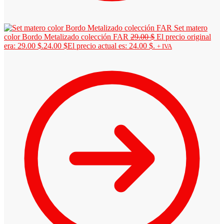
Set matero
color Bordo Metalizado colección FAR
29.00
$
El precio original
era: 29.00 $.
24.00
$
El precio actual es: 24.00 $.
+ IVA