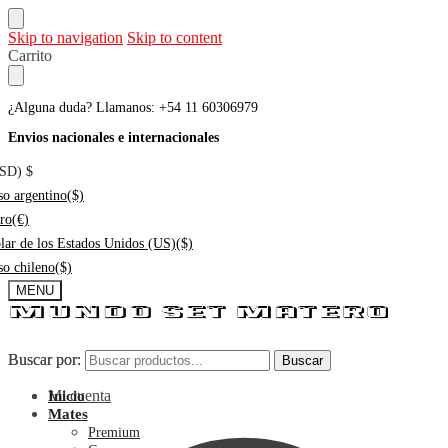
Skip to navigation
Skip to content
Carrito
¿Alguna duda? Llamanos: +54 11 60306979
Envios nacionales e internacionales
USD)
$
so argentino
($)
ro
(€)
lar de los Estados Unidos (US)
($)
so chileno
($)
MENU
Buscar por:
Buscar por:
Buscar
Buscar
Mi cuenta
Inicio
Mates
Premium