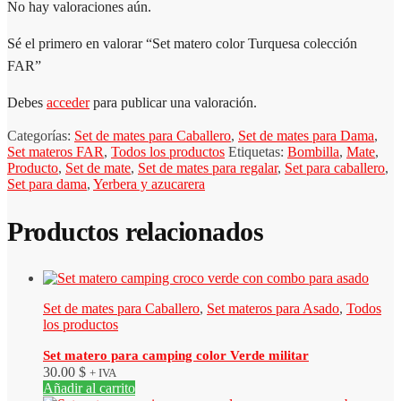
No hay valoraciones aún.
Sé el primero en valorar “Set matero color Turquesa colección
FAR”
Debes
acceder
para publicar una valoración.
Categorías:
Set de mates para Caballero
,
Set de mates para Dama
,
Set materos FAR
,
Todos los productos
Etiquetas:
Bombilla
,
Mate
,
Producto
,
Set de mate
,
Set de mates para regalar
,
Set para caballero
,
Set para dama
,
Yerbera y azucarera
Productos relacionados
Set de mates para Caballero
,
Set materos para Asado
,
Todos
los productos
Set matero para camping color Verde militar
30.00
$
+ IVA
Añadir al carrito