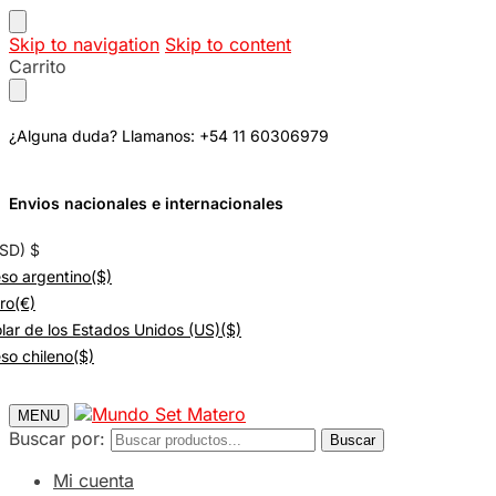
Skip to navigation
Skip to content
Carrito
¿Alguna duda? Llamanos: +54 11 60306979
Envios nacionales e internacionales
USD)
$
so argentino
($)
ro
(€)
lar de los Estados Unidos (US)
($)
so chileno
($)
MENU
Buscar por:
Buscar
Mi cuenta