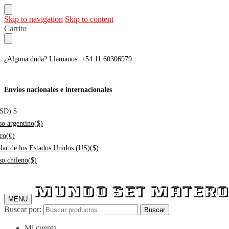
Skip to navigation
Skip to content
Carrito
¿Alguna duda? Llamanos: +54 11 60306979
Envios nacionales e internacionales
USD)
$
so argentino
($)
ro
(€)
lar de los Estados Unidos (US)
($)
so chileno
($)
MENU
Buscar por:
Buscar
Mi cuenta