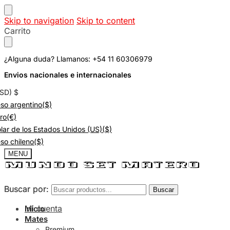
Skip to navigation
Skip to content
Carrito
¿Alguna duda? Llamanos: +54 11 60306979
Envios nacionales e internacionales
USD)
$
so argentino
($)
ro
(€)
lar de los Estados Unidos (US)
($)
so chileno
($)
MENU
Buscar por:
Buscar por:
Buscar
Buscar
Mi cuenta
Inicio
Mates
Premium