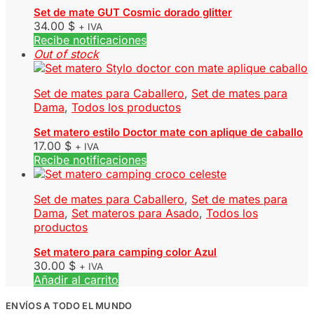
Set de mate GUT Cosmic dorado glitter
34.00
$
+ IVA
Recibe notificaciones
Out of stock
Set de mates para Caballero
,
Set de mates para
Dama
,
Todos los productos
Set matero estilo Doctor mate con aplique de caballo
17.00
$
+ IVA
Recibe notificaciones
Set de mates para Caballero
,
Set de mates para
Dama
,
Set materos para Asado
,
Todos los
productos
Set matero para camping color Azul
30.00
$
+ IVA
Añadir al carrito
ENVÍOS A TODO EL MUNDO