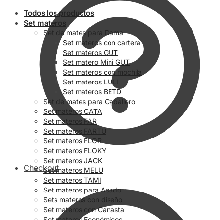
Todos los productos
Set materos
Set de mates para Dama
Set materos con cartera
Set materos GUT
Set matero Mini GUT
Set materos con mochila
Set materos LULI
Set materos BETD
Set de mates para Caballero
Set materos CATA
Set materos FAR
Set materos FARTU
Set materos FLOR
Set materos FLOKY
Set materos JACK
Checkout
Set materos MELU
Set materos TAMI
Set materos para Asado
Sets materos con diseño
Set materos con Canasta
Set materos Económicos