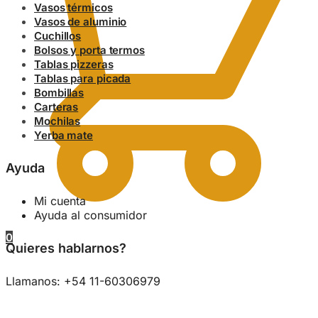
Vasos térmicos
Vasos de aluminio
Cuchillos
Bolsos y porta termos
Tablas pizzeras
Tablas para picada
Bombillas
Carteras
Mochilas
Yerba mate
Ayuda
Mi cuenta
Ayuda al consumidor
0
Quieres hablarnos?
Llamanos: +54 11-60306979
0.00
$