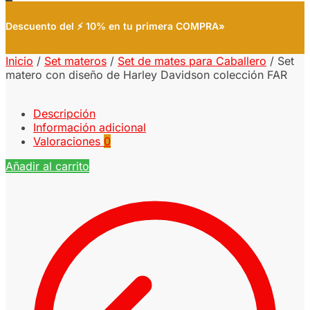
Descuento del ⚡ 10% en tu primera COMPRA»
Inicio
/
Set materos
/
Set de mates para Caballero
/
Set
matero con diseño de Harley Davidson colección FAR
Descripción
Información adicional
Valoraciones
0
Añadir al carrito