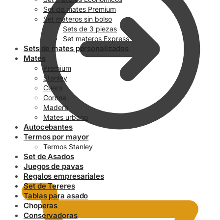
Set de mates Premium
Set materos sin bolso
Sets de 3 piezas
Set materos Express
Sets de mates personalizados
Mates
Premium
Stanley
Cuero
Corona
Madera
Mates urbano
Autocebantes
Termos por mayor
Termos Stanley
Set de Asados
0.00
$
Juegos de pavas
Regalos empresariales
Set de Tereres
Tablas para asado
Choperas
Conservadoras