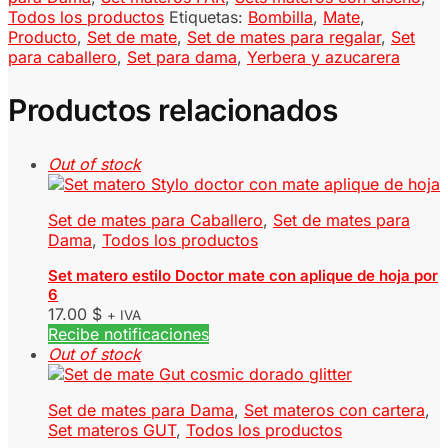
Todos los productos
Etiquetas:
Bombilla
,
Mate
,
Producto
,
Set de mate
,
Set de mates para regalar
,
Set
para caballero
,
Set para dama
,
Yerbera y azucarera
Productos relacionados
Out of stock
Set de mates para Caballero
,
Set de mates para
Dama
,
Todos los productos
Set matero estilo Doctor mate con aplique de hoja por
6
17.00
$
+ IVA
Recibe notificaciones
Out of stock
Set de mates para Dama
,
Set materos con cartera
,
Set materos GUT
,
Todos los productos