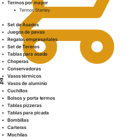
Termos por mayor
Termos Stanley
Set de Asados
Juegos de pavas
Regalos empresariales
Set de Tereres
Tablas para asado
Choperas
Conservadoras
Vasos térmicos
0
Vasos de aluminio
Cuchillos
Bolsos y porta termos
Tablas pizzeras
Tablas para picada
Bombillas
Carteras
Mochilas