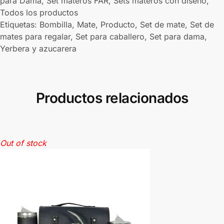
para Dama
,
Set materos FAR
,
Sets materos con diseño
,
Todos los productos
Etiquetas:
Bombilla
,
Mate
,
Producto
,
Set de mate
,
Set de
mates para regalar
,
Set para caballero
,
Set para dama
,
Yerbera y azucarera
Productos relacionados
Out of stock