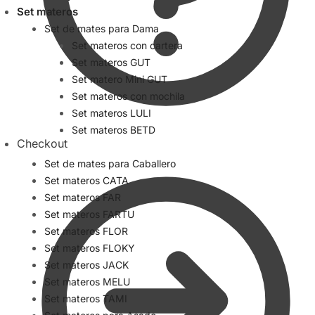
Set materos
Set de mates para Dama
Set materos con cartera
Set materos GUT
Set matero Mini GUT
Set materos con mochila
Set materos LULI
Set materos BETD
Checkout
Set de mates para Caballero
Set materos CATA
Set materos FAR
Set materos FARTU
Set materos FLOR
Set materos FLOKY
Set materos JACK
Set materos MELU
Set materos TAMI